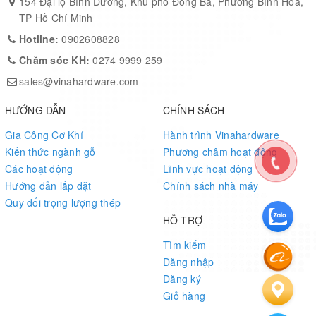
154 Đại lộ Bình Dương, Khu phố Đông Ba, Phường Bình Hòa,
TP Hồ Chí Minh
Hotline:
0902608828
Chăm sóc KH:
0274 9999 259
sales@vinahardware.com
HƯỚNG DẪN
CHÍNH SÁCH
Gia Công Cơ Khí
Hành trình Vinahardware
Kiến thức ngành gỗ
Phương châm hoạt động
Các hoạt động
Lĩnh vực hoạt động
Hướng dẫn lắp đặt
Chính sách nhà máy
Quy đổi trọng lượng thép
HỖ TRỢ
Tìm kiếm
Đăng nhập
Đăng ký
Giỏ hàng