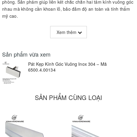
phòng. Sản phẩm giúp liên kết chắc chắn hai tấm kính vuông góc
nhau mà không cần khoan lỗ, bảo đảm độ an toàn và tính thẩm
mỹ cao.
Thông Số Kỹ Thuật:
Xem thêm
Mã sản phẩm:
6500.4.00134
Chức năng:
Kẹp nối kính góc 90 độ
Sản phẩm vừa xem
Vật liệu:
Inox 304 chống gỉ
Pát Kẹp Kính Góc Vuông Inox 304 – Mã
6500.4.00134
Độ dày kính phù hợp:
8–12mm
Bề mặt hoàn thiện:
Mạ bóng gương
SẢN PHẨM CÙNG LOẠI
Ứng dụng:
Vách kính nhà tắm, vách văn phòng, cửa kính góc
vuông
Lắp đặt:
Kẹp trực tiếp – không cần khoan kính
Bảo hành:
3 năm