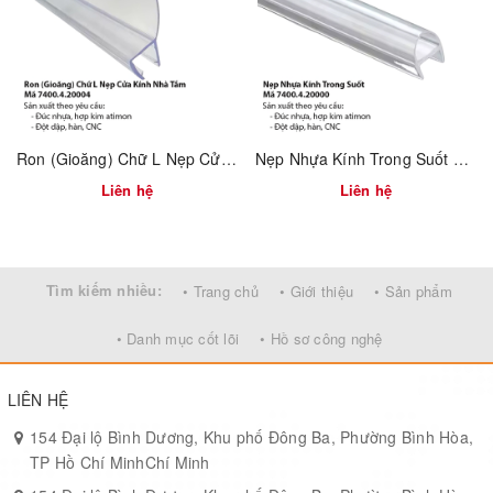
Ưu Điểm Sản Phẩm:
Tăng độ cứng và ổn định cho hệ kính
Inox 304 sáng bóng, chống oxi hóa vượt trội
Dễ dàng thi công, tháo lắp thuận tiện
Ron (Gioăng) Chữ L Nẹp Cửa Kính Nhà Tắm – Mã 7400.4.20004
Nẹp Nhựa Kính Trong Suốt – Mã 7400.4.20000
Đáp ứng mọi tiêu chuẩn kỹ thuật công trình hiện đại
Liên hệ
Liên hệ
Tìm kiếm nhiều:
• Trang chủ
• Giới thiệu
• Sản phẩm
• Danh mục cốt lõi
• Hồ sơ công nghệ
LIÊN HỆ
154 Đại lộ Bình Dương, Khu phố Đông Ba, Phường Bình Hòa,
TP Hồ Chí MinhChí Minh