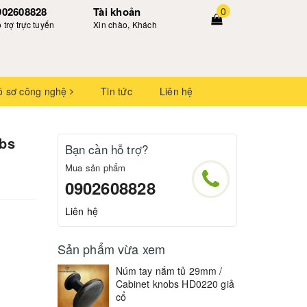
902608828
Tài khoản
0
 trợ trực tuyến
Xin chào, Khách
ồ sơ công nghệ
Tin tức
Liên hệ
obs
Bạn cần hỗ trợ?
Mua sản phẩm
0902608828
Liên hệ
Sản phẩm vừa xem
Núm tay nắm tủ 29mm /
Cabinet knobs HD0220 giả
cổ