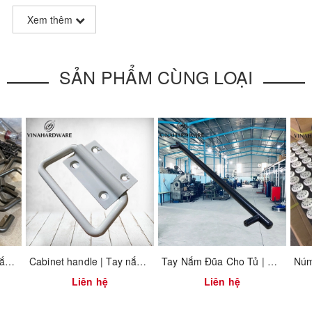
ounded edges
Xem thêm
SẢN PHẨM CÙNG LOẠI
Gia công các loại tay nắm tủ
Cabinet handle | Tay nắm tủ sơn tĩnh điện trắng HD4060ZH
Tay Nắm Đũa Cho Tủ | Stick Cabinet Handle
Liên hệ
Liên hệ