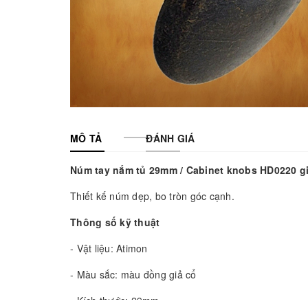
MÔ TẢ
ĐÁNH GIÁ
Núm tay nắm tủ 29mm / Cabinet knobs HD0220 g
Thiết kế núm dẹp, bo tròn góc cạnh.
Thông số kỹ thuật
- Vật liệu: Atimon
- Màu sắc: màu đồng giả cổ
- Kích thước: 29mm