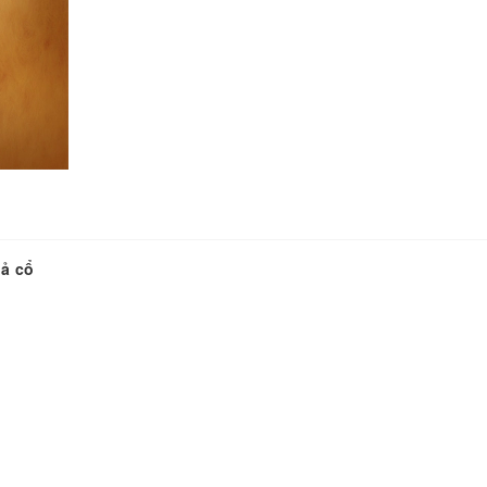
iả cổ