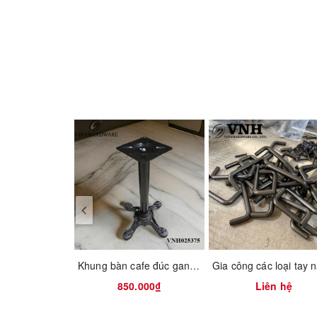
HD0220 29mm antique cabinet knob. Design with r
Product information
- Material: antimony
- Colour: antique brass
- Dimensions: 29mm
Khung bàn cafe đúc gang Vinahardware
850.000₫
Liên hệ