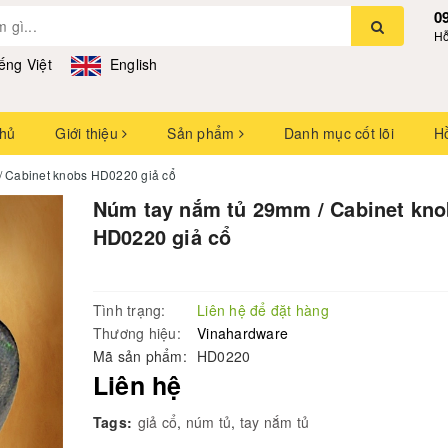
0
Hỗ
ếng Việt
English
chủ
Giới thiệu
Sản phẩm
Danh mục cốt lõi
H
/ Cabinet knobs HD0220 giả cổ
Núm tay nắm tủ 29mm / Cabinet kn
HD0220 giả cổ
Tình trạng:
Liên hệ để đặt hàng
Thương hiệu:
Vinahardware
Mã sản phẩm:
HD0220
Liên hệ
Tags:
giả cổ
,
núm tủ
,
tay nắm tủ