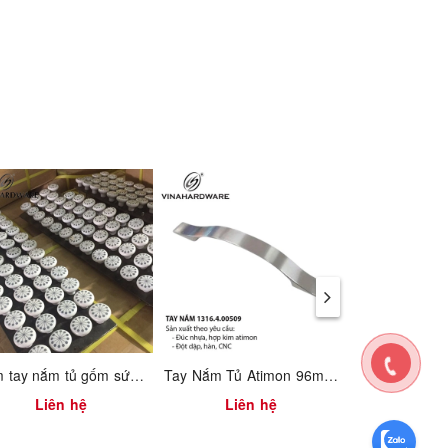
Núm tay nắm tủ gốm sứ / Ceramic cabinet knobs
Tay Nắm Tủ Atimon 96mm 1316.4.00509
Liên hệ
Liên hệ
Liên