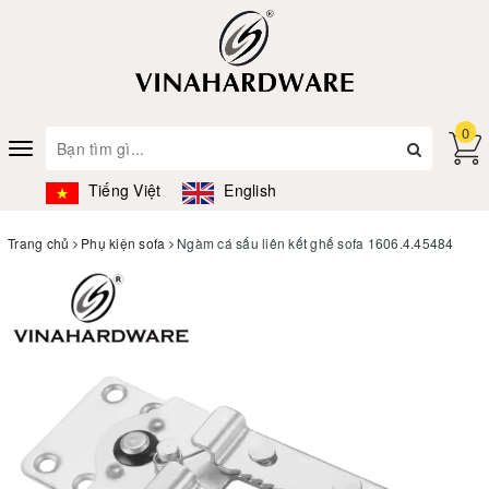
0
Toggle
navigation
Tiếng Việt
English
Trang chủ
Phụ kiện sofa
Ngàm cá sấu liên kết ghế sofa 1606.4.45484