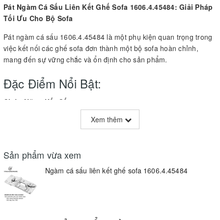
Pát Ngàm Cá Sấu Liên Kết Ghế Sofa 1606.4.45484: Giải Pháp
Tối Ưu Cho Bộ Sofa
Pát ngàm cá sấu 1606.4.45484 là một phụ kiện quan trọng trong
việc kết nối các ghế sofa đơn thành một bộ sofa hoàn chỉnh,
mang đến sự vững chắc và ổn định cho sản phẩm.
Đặc Điểm Nổi Bật:
Chức Năng Kết Cấu
:
Xem thêm
Sản phẩm giúp liên kết các ghế sofa đơn cố định, tạo thành một
bộ sofa lớn hơn, phù hợp với không gian sống và nhu cầu sử
dụng của gia đình.
Sản phẩm vừa xem
Thiết Kế Chắc Chắn
:
Ngàm cá sấu liên kết ghế sofa 1606.4.45484
Được làm từ vật liệu bền bỉ, pát ngàm cá sấu đảm bảo độ vững
chắc và khả năng chịu tải lớn, mang lại sự an toàn khi sử dụng.
Lắp Đặt Dễ Dàng
:
Thiết kế thông minh giúp việc lắp đặt ngàm trở nên nhanh chóng