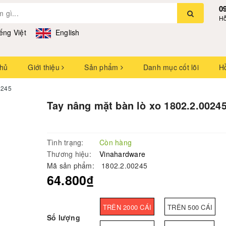
0
Hỗ
ếng Việt
English
chủ
Giới thiệu
Sản phẩm
Danh mục cốt lõi
H
0245
Tay nâng mặt bàn lò xo 1802.2.0024
Tình trạng:
Còn hàng
Thương hiệu:
Vinahardware
Mã sản phẩm:
1802.2.00245
64.800₫
TRÊN 2000 CÁI
TRÊN 500 CÁI
Số lượng