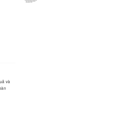
uả và
 bàn