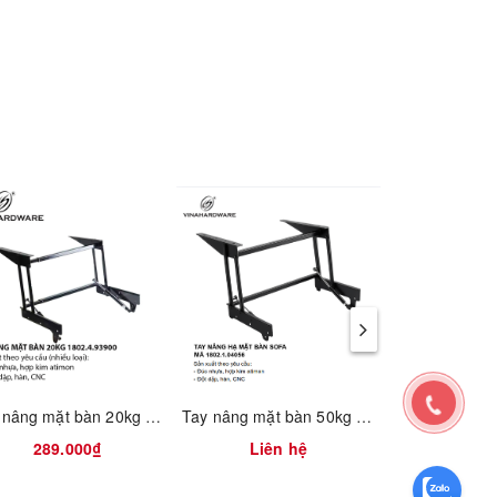
ến thư
i.
ho
Tay nâng mặt bàn 20kg Vinahardware 1802.4.93900
Tay nâng mặt bàn 50kg Vinahardware 1802.1.04056
đến tiếp
289.000₫
Liên hệ
987.