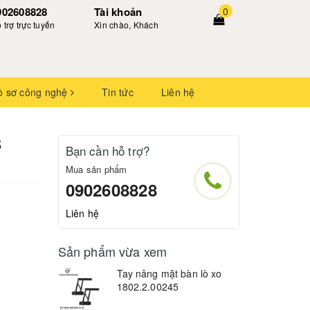
902608828
Tài khoản
0
 trợ trực tuyến
Xin chào, Khách
ồ sơ công nghệ
Tin tức
Liên hệ
5
Bạn cần hỗ trợ?
Mua sản phẩm
0902608828
Liên hệ
Sản phẩm vừa xem
Tay nâng mặt bàn lò xo
1802.2.00245