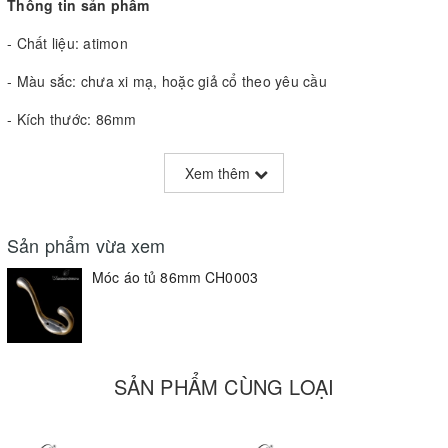
Thông tin sản phẩm
- Chất liệu: atimon
- Màu sắc: chưa xi mạ, hoặc giả cổ theo yêu cầu
- Kích thước: 86mm
- Sản phẩm tinh tế, đẹp và sáng
Xem thêm
Decorative Metal Wood Wall Hook Mounting Hooks for Coat
Hat Clothes
Sản phẩm vừa xem
- Material: zinc alloy
Móc áo tủ 86mm CH0003
- We can do the products as your request (drawing and sample)
- Size: 86mm
SẢN PHẨM CÙNG LOẠI