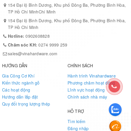
Tên sản phẩm/Items
Kích thước/Sizes (mm)
154 Đại lộ Bình Dương, Khu phố Đông Ba, Phường Bình Hòa,
TP Hồ Chí MinhChí Minh
Móc áo giả cổ 86mm CH0003
86mm
154 Đại lộ Bình Dương, Khu phố Đông Ba, Phường Bình Hòa,
TP Hồ Chí Minh
Hotline:
0902608828
Chăm sóc KH:
0274 9999 259
sales@vinahardware.com
HƯỚNG DẪN
CHÍNH SÁCH
Gia Công Cơ Khí
Hành trình Vinahardware
Kiến thức ngành gỗ
Phương châm hoạt động
Các hoạt động
Lĩnh vực hoạt động
Hướng dẫn lắp đặt
Chính sách nhà máy
Quy đổi trọng lượng thép
HỖ TRỢ
Tìm kiếm
Đăng nhập