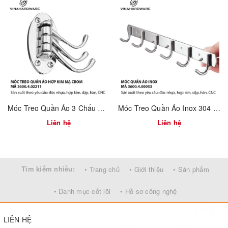
Móc Treo Quần Áo 3 Chấu Gấp Xếp Mạ Crom – Gắn Tường | Mã 3600.4.02211
Móc Treo Quần Áo Inox 304 Gắn Tường – Dùng Cho Nhà Tắm & Nhà Bếp | Mã 3600.4.00053
Liên hệ
Liên hệ
Tìm kiếm nhiều:
• Trang chủ
• Giới thiệu
• Sản phẩm
• Danh mục cốt lõi
• Hồ sơ công nghệ
Móc áo cho tủ chưa xi CH0003
LIÊN HỆ