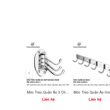
cao cấp
.
Thông số sản phẩm
Mã sản phẩm:
3600.2.00147
Chiều dài:
480 mm
Kiểu lắp đặt:
Bắt cố định vào nóc tủ
Vật liệu: Kim loại kết hợp chi tiết nhựa
Chức năng: Treo quần áo
Ưu điểm
Thiết kế gọn gàng, sang trọng
Kết cấu chắc chắn, chịu lực tốt
Móc Treo Quần Áo 3 Chấu Gấp Xếp Mạ Crom – Gắn Tường | Mã 3600.4.02211
Bề mặt hoàn thiện đẹp, an toàn cho quần áo
Liên hệ
Liên hệ
Dễ lắp đặt, phù hợp sản xuất hàng loạt