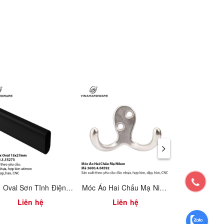
Ống Oval Sơn Tĩnh Điện Đen – Mã 1902.1.15274
Móc Áo Hai Chấu Mạ Niken – Mã 3600.4.04592
Liên hệ
Liên hệ
159.