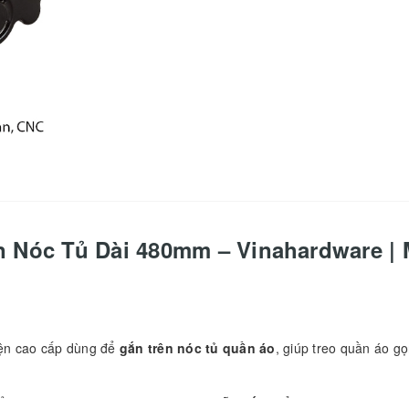
 Nóc Tủ Dài 480mm – Vinahardware |
iện cao cấp dùng để
gắn trên nóc tủ quần áo
, giúp treo quần áo g
phẩm phù hợp cho
tủ áo gia đình, tủ gỗ xuất khẩu và các dự án nội