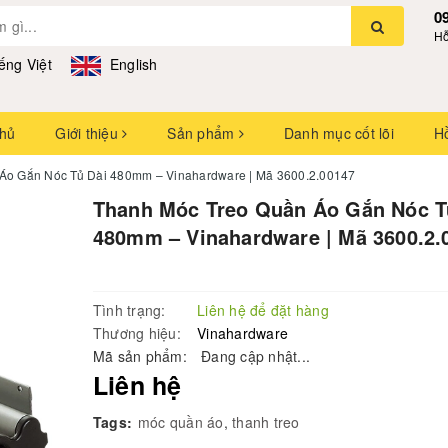
0
Hỗ
ếng Việt
English
chủ
Giới thiệu
Sản phẩm
Danh mục cốt lõi
H
Áo Gắn Nóc Tủ Dài 480mm – Vinahardware | Mã 3600.2.00147
Thanh Móc Treo Quần Áo Gắn Nóc T
480mm – Vinahardware | Mã 3600.2.
Tình trạng:
Liên hệ để đặt hàng
Thương hiệu:
Vinahardware
Mã sản phẩm:
Đang cập nhật...
Liên hệ
Tags:
móc quần áo
,
thanh treo