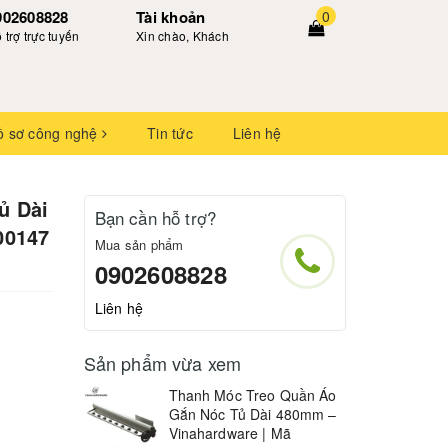
902608828
Tài khoản
0
 trợ trực tuyến
Xin chào, Khách
ồ sơ công nghệ
Tin tức
Liên hệ
ủ Dài
Bạn cần hỗ trợ?
00147
Mua sản phẩm
0902608828
Liên hệ
Sản phẩm vừa xem
Thanh Móc Treo Quần Áo
Gắn Nóc Tủ Dài 480mm –
Vinahardware | Mã