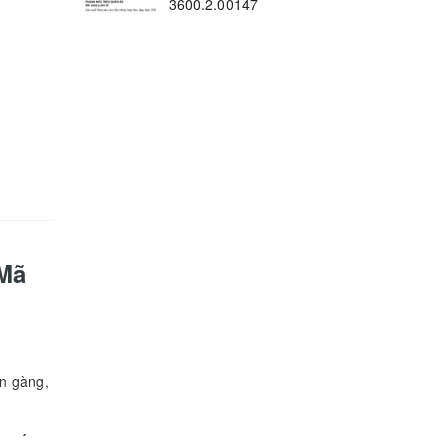
3600.2.00147
 Mã
ọn gàng,
 thất