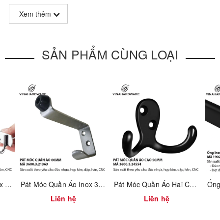
Xem thêm
SẢN PHẨM CÙNG LOẠI
Móc Treo Quần Áo Inox 304 Gắn Tường – Dùng Cho Nhà Tắm & Nhà Bếp | Mã 3600.4.00053
Pát Móc Quần Áo Inox 304 Không Rỉ Tích Hợp Chặn Cửa – Dài 80mm | Mã 3600.3.21363
Pát Móc Quần Áo Hai Chấu Màu Đen Cao 50mm – Vinahardware | Mã 3600.3.24554
Liên hệ
Liên hệ