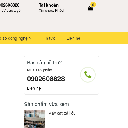
902608828
Tài khoản
0
 trợ trực tuyến
Xin chào, Khách
ồ sơ công nghệ
Tin tức
Liên hệ
Bạn cần hỗ trợ?
Mua sản phẩm
0902608828
Liên hệ
Sản phẩm vừa xem
Máy cắt xả liệu