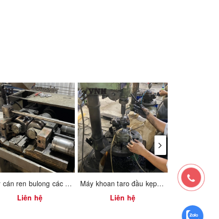
Máy cán ren bulong các loại
Máy khoan taro đầu kẹp hơi
Liên hệ
Liên hệ
Liên