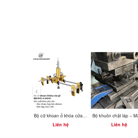
Bộ cữ khoan ổ khóa cửa gỗ – Mã 9101.4.34241 | Vinahardware
Liên hệ
Liên hệ