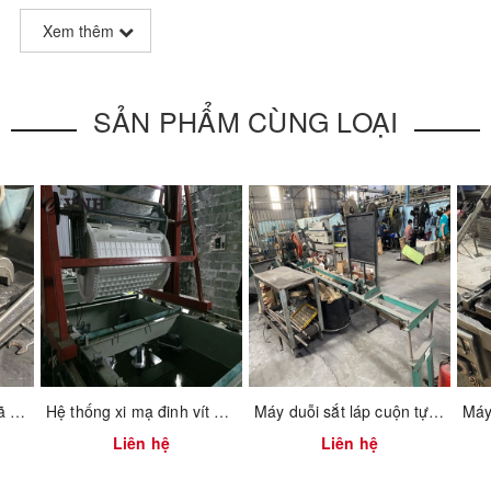
Xem thêm
SẢN PHẨM CÙNG LOẠI
Bộ khuôn chặt láp – Mã 2201.1.0004
Hệ thống xi mạ đinh vít bulong tự động
Máy duỗi sắt láp cuộn tự động cắt
Liên hệ
Liên hệ