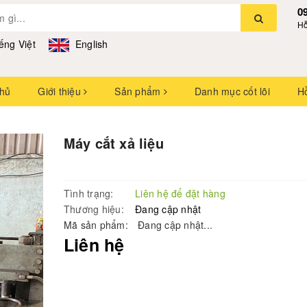
0
Hỗ
ếng Việt
English
chủ
Giới thiệu
Sản phẩm
Danh mục cốt lõi
H
Máy cắt xả liệu
Tình trạng:
Liên hệ để đặt hàng
Thương hiệu:
Đang cập nhật
Mã sản phẩm:
Đang cập nhật...
Liên hệ