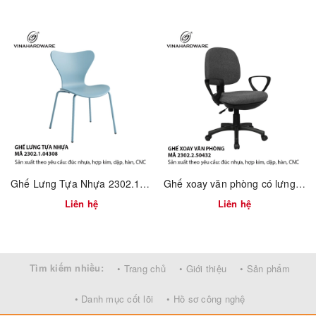
Ghế Lưng Tựa Nhựa 2302.1.04308
Ghế xoay văn phòng có lưng tựa – Mã 2302.2.50432
ƯU ĐIỂM SẢN PHẨM GIA CÔNG KHUNG
Liên hệ
Liên hệ
GHẾ QUẦY BAR CHÂN SẮT SƠN TĨNH ĐIỆN
ĐEN - VNH750850 DO VNH SẢN XUẤT
Tìm kiếm nhiều:
• Trang chủ
• Giới thiệu
• Sản phẩm
Thiết kế hiện đại và độc đáo, lưng tựa kết hợp
khung chân sắt chắc chắn
• Danh mục cốt lõi
• Hồ sơ công nghệ