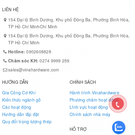
Nâng hạ chiều cao tiện dụng phù hợp cho không
LIÊN HỆ
gian nội thất trong và ngoài trời: ban công - sân
154 Đại lộ Bình Dương, Khu phố Đông Ba, Phường Bình Hòa,
thượng, quán bar, nhà hàng, quán karaoke,...
TP Hồ Chí MinhChí Minh
Ghế có thể xoay chuyển
154 Đại lộ Bình Dương, Khu phố Đông Ba, Phường Bình Hòa,
TP Hồ Chí Minh
Hotline:
0902608828
Chăm sóc KH:
0274 9999 259
sales@vinahardware.com
HƯỚNG DẪN
CHÍNH SÁCH
Gia Công Cơ Khí
Hành trình Vinahardware
Kiến thức ngành gỗ
Phương châm hoạt động
Các hoạt động
Lĩnh vực hoạt động
Hướng dẫn lắp đặt
Chính sách nhà máy
Quy đổi trọng lượng thép
HỖ TRỢ