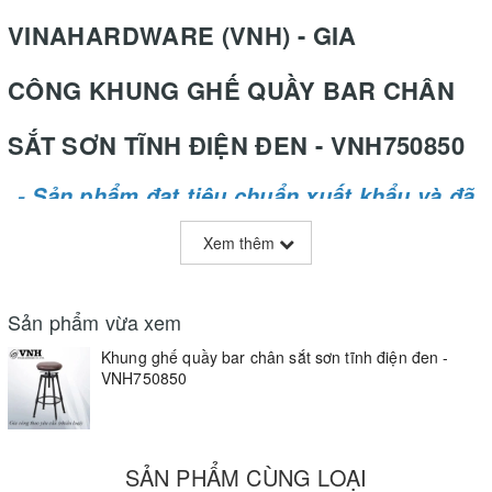
VINAHARDWARE (VNH) - GIA
CÔNG KHUNG GHẾ QUẦY BAR CHÂN
SẮT SƠN TĨNH ĐIỆN ĐEN - VNH750850
- Sản phẩm đạt tiêu chuẩn xuất khẩu và đã
xuất khẩu đi quốc tế
Xem thêm
Sản phẩm vừa xem
Khung ghế quầy bar chân sắt sơn tĩnh điện đen -
VNH750850
SẢN PHẨM CÙNG LOẠI