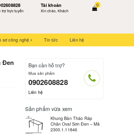
902608828
Tài khoản
0
 trợ trực tuyến
Xin chào, Khách
ồ sơ công nghệ
Tin tức
Liên hệ
n Đen
Bạn cần hỗ trợ?
Mua sản phẩm
0902608828
Liên hệ
Sản phẩm vừa xem
Khung Bàn Tháo Ráp
Chân Oval Sơn Đen – Mã
2300.1.11846