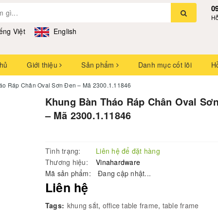
0
Hỗ
ếng Việt
English
chủ
Giới thiệu
Sản phẩm
Danh mục cốt lõi
H
áo Ráp Chân Oval Sơn Đen – Mã 2300.1.11846
Khung Bàn Tháo Ráp Chân Oval Sơ
– Mã 2300.1.11846
Tình trạng:
Liên hệ để đặt hàng
Thương hiệu:
Vinahardware
Mã sản phẩm:
Đang cập nhật...
Liên hệ
Tags:
khung sắt
,
office table frame
,
table frame