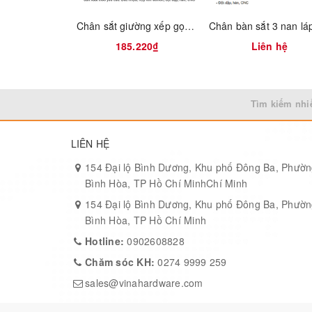
Chân sắt giường xếp gọn âm tủ Vinahardware - Mã 3100.1.33726
185.220₫
Liên hệ
Tìm kiếm nhi
Thông số sản phẩm
:
LIÊN HỆ
Kích thước khung: Dài 1100mm × Rộng 550mm × 
154 Đại lộ Bình Dương, Khu phố Đông Ba, Phườ
Kích thước mặt bàn đề xuất: 1200mm × 600mm
Bình Hòa, TP Hồ Chí MinhChí Minh
Chất liệu: Thép sơn tĩnh điện
154 Đại lộ Bình Dương, Khu phố Đông Ba, Phườ
Bình Hòa, TP Hồ Chí Minh
Hotline:
0902608828
Chăm sóc KH:
0274 9999 259
sales@vinahardware.com