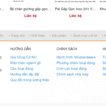
Chân bàn sắt 3 nan láp 10mm - Chân Hairpin Vinahardware - Mã 2103.1.08606
Bộ chân giường gấp gọn – Mã 3100.1.13548 | Vinahardware
Pát Gấp Gọn Inox 201 Vinahardware – Mã 1603.1.10280
Liên hệ
Liên hệ
ều:
• Trang chủ
• Giới thiệu
• Sản phẩm
• Danh mục cốt lõi
• 
HƯỚNG DẪN
CHÍNH SÁCH
H
Cao 730mm
ng
Gia Công Cơ Khí
Hành trình Vinahardware
T
Kiến thức ngành gỗ
Phương châm hoạt động
Đ
Các hoạt động
Lĩnh vực hoạt động
Đ
ng
Hướng dẫn lắp đặt
Chính sách nhà máy
G
Quy đổi trọng lượng thép