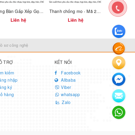
Khung Bàn Gấp Xếp Gọn – Mã 2300.1.11026 | Vinahardware
Thanh chống mo - Mã 2400.1.03006
Liên hệ
Liên hệ
159.
Hồ sơ công nghệ
Ỗ TRỢ
KẾT NỐI
ìm kiếm
Facebook
ăng nhập
Alibaba
ăng ký
Viber
iỏ hàng
whatsapp
Zalo