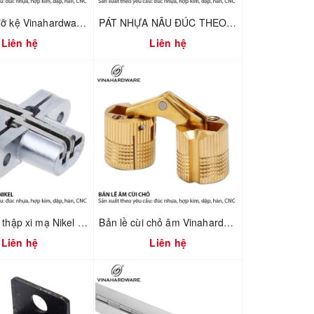
Pát nhựa đỡ kệ Vinahardware mã 1610.4.01240
PÁT NHỰA NÂU ĐÚC THEO YÊU CẦU – VINAHARDWARE – 1610.3.45278
Liên hệ
Liên hệ
Bản lề chữ thập xi mạ Nikel Vinahardware 1260.4.11029
Bản lề cùi chỏ âm Vinahardware 1260.2.10897
Liên hệ
Liên hệ