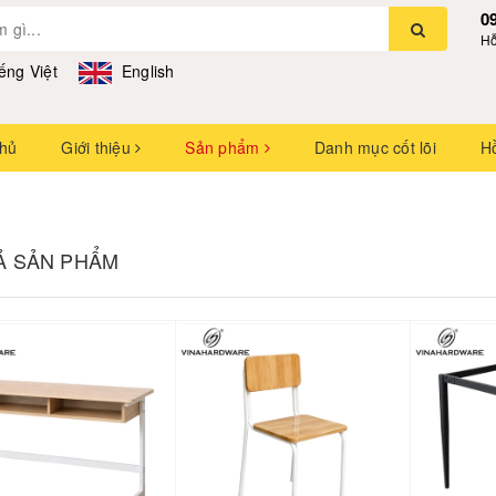
0
Hỗ
ếng Việt
English
chủ
Giới thiệu
Sản phẩm
Danh mục cốt lõi
H
CẢ SẢN PHẨM