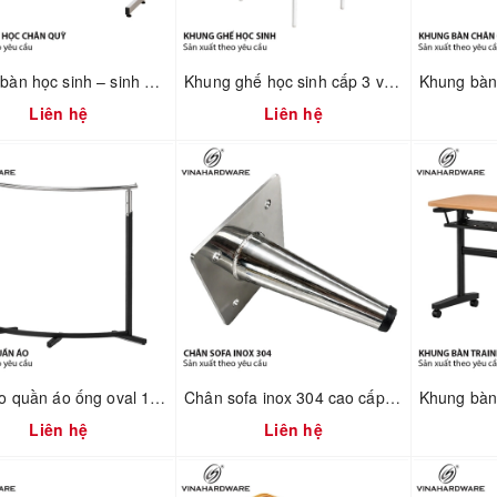
Khung bàn học sinh – sinh viên 750mm tháo ráp nhanh Vinahardware 2300.1.34805
Khung ghế học sinh cấp 3 và đại học - 2300.1.02596 - D360xR360xC440mm
Liên hệ
Liên hệ
Giá treo quần áo ống oval 1900.1.13506
Chân sofa inox 304 cao cấp 2100.1.01182
Liên hệ
Liên hệ