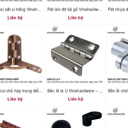
Pát (bas) sắt xi trắng Vinahardware mã 1608.4.60404
Pát âm đỡ kệ gỗ Vinahardware mã 1608.1.00017
Liên hệ
Liên hệ
Bản lề cùi chỏ hộp trang điểm Vinahardware 7100.4.01118
Bản lề lá U Vinahardware – 1260.3.11009
Liên hệ
Liên hệ