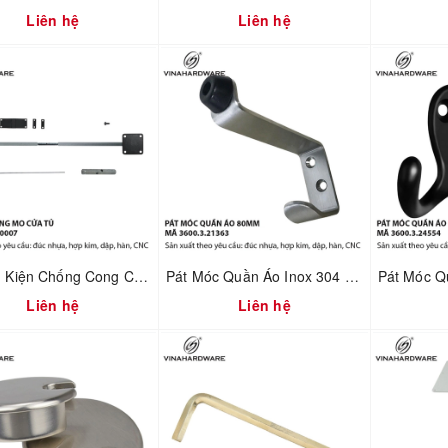
Liên hệ
Liên hệ
Bộ Phụ Kiện Chống Cong Cửa Tủ – Điều Chỉnh Cánh Cửa | Mã 3500.2.00007
Pát Móc Quần Áo Inox 304 Không Rỉ Tích Hợp Chặn Cửa – Dài 80mm | Mã 3600.3.21363
Liên hệ
Liên hệ