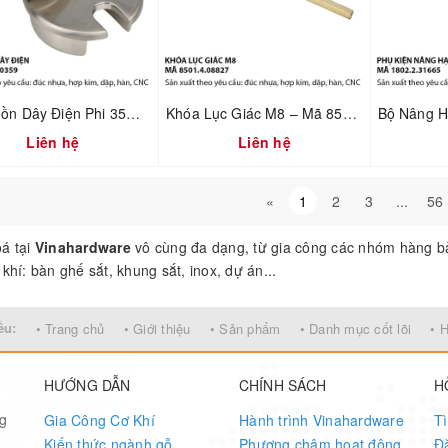
Nắp Luồn Dây Điện Phi 35mm – Hợp Kim Đúc Xi Mạ Nikel Xước Mờ | Mã 2800.2.00359
Khóa Lục Giác M8 – Mã 8501.4.08827
Liên hệ
Liên hệ
«
1
2
3
...
56
á tại
Vinahardware
vô cùng đa dạng, từ gia công các nhóm hàng bả
khí: bàn ghế sắt, khung sắt, inox, dự án...
ều:
• Trang chủ
• Giới thiệu
• Sản phẩm
• Danh mục cốt lõi
• 
HƯỚNG DẪN
CHÍNH SÁCH
H
ng
Gia Công Cơ Khí
Hành trình Vinahardware
T
Kiến thức ngành gỗ
Phương châm hoạt động
Đ