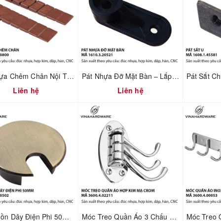
Pát Nhựa Chêm Chân Nội Thất – Xử Lý Nền Không Phẳng | Mã 1610.3.20800
Pát Nhựa Đỡ Mặt Bàn – Lắp Ráp Nhanh & Chuẩn Khoảng Hở | Mã 1610.3.20521
Liên hệ
Liên hệ
Nắp Luồn Dây Điện Phi 50mm Hợp Kim Đúc Xi Mạ Giả Cổ – Mã 2800.2.00502
Móc Treo Quần Áo 3 Chấu Gấp Xếp Mạ Crom – Gắn Tường | Mã 3600.4.02211