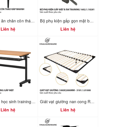
Khung bàn ăn chân côn tháo ráp nhanh 2300.1.73736
Bộ phụ kiện gấp gọn mặt bàn training 1602.1.10281
Liên hệ
Liên hệ
Khung bàn học sinh training gấp mặt xếp gọn có hộc bàn Vinahardware - 2300.1.07409
Giát vạt giường nan cong R1000XD2000mm – Mã 3101.1.01000
Liên hệ
Liên hệ