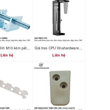
Bộ tăng chỉnh M10 kèm pát chữ U Vinahardware 2702.1.11050
Giá treo CPU Vinahardware mã 4100.1.33001
Liên hệ
Liên hệ