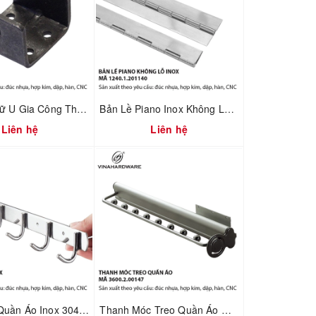
Pát Sắt Chữ U Gia Công Theo Yêu Cầu – Liên Kết Ngành Gỗ & Cơ Khí | Mã 1608.1.45581
Bản Lề Piano Inox Không Lỗ – Sản Xuất Theo MOQ | Mã 1240.1.50160
Liên hệ
Liên hệ
Móc Treo Quần Áo Inox 304 Gắn Tường – Dùng Cho Nhà Tắm & Nhà Bếp | Mã 3600.4.00053
Thanh Móc Treo Quần Áo Gắn Nóc Tủ Dài 480mm – Vinahardware | Mã 3600.2.00147