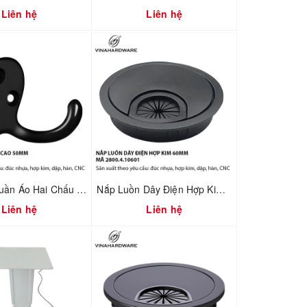
Liên hệ
Liên hệ
Pát Móc Quần Áo Hai Chấu Màu Đen Cao 50mm – Vinahardware | Mã 3600.3.24554
Nắp Luồn Dây Điện Hợp Kim Phi 60mm Sơn Đen – Mã 2800.4.10601
Liên hệ
Liên hệ