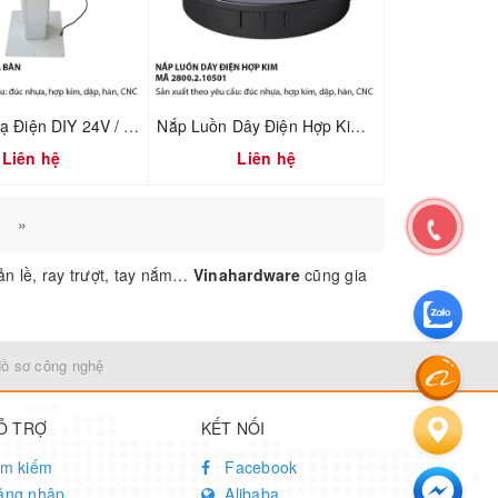
Bộ Nâng Hạ Điện DIY 24V / 220V – Cơ Cấu Nâng Bàn Tatami – Mã 1802.2.31665
Nắp Luồn Dây Điện Hợp Kim Đúc Sơn Đen – Mã 2800.2.10501
Liên hệ
Liên hệ
»
n lề, ray trượt, tay nắm…
Vinahardware
cũng gia
Hồ sơ công nghệ
Ỗ TRỢ
KẾT NỐI
ìm kiếm
Facebook
ăng nhập
Alibaba