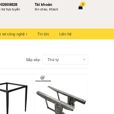
902608828
Tài khoản
0
 trợ trực tuyến
Xin chào, Khách
ồ sơ công nghệ
Tin tức
Liên hệ
Sắp xếp:
Thứ tự