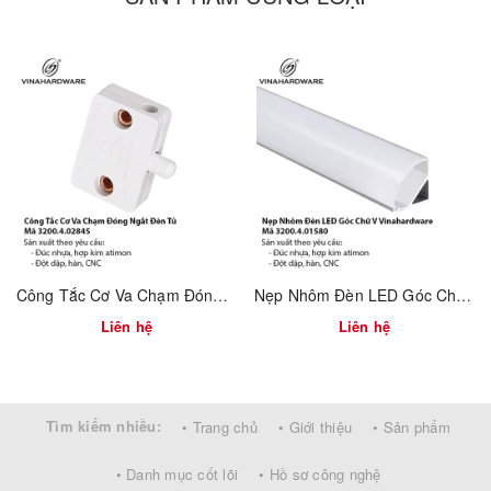
Công Tắc Cơ Va Chạm Đóng Ngắt Đèn Tủ – Mã 3200.4.02845
Nẹp Nhôm Đèn LED Góc Chữ V Vinahardware – Mã 3200.4.01580
Liên hệ
Liên hệ
Tìm kiếm nhiều:
• Trang chủ
• Giới thiệu
• Sản phẩm
• Danh mục cốt lõi
• Hồ sơ công nghệ