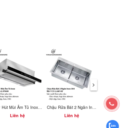
Máy Hút Mùi Âm Tủ Inox – Mã 4100.2.97600
Chậu Rửa Bát 2 Ngăn Inox 304 – Mã 1131.2.68143
Liên hệ
Liên hệ
Liên