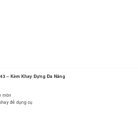
843 – Kèm Khay Đựng Đa Năng
ăn mòn
 khay để dụng cụ