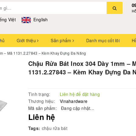
0
Hỗ
ếng Việt
English
chủ
Giới thiệu
Sản phẩm
Danh mục cốt lõi
H
mm – Mã 1131.2.27843 – Kèm Khay Đựng Đa Năng
Chậu Rửa Bát Inox 304 Dày 1mm – 
1131.2.27843 – Kèm Khay Đựng Đa 
Tình trạng:
Liên hệ để đặt hàng
Thương hiệu:
Vinahardware
Mã sản phẩm:
Đang cập nhật...
Liên hệ
Tags:
chậu rửa bát