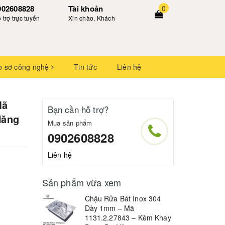
902608828
Tài khoản
0
 trợ trực tuyến
Xin chào, Khách
ồ sơ công nghệ
Tin tức
Liên hệ
Mã
Bạn cần hỗ trợ?
Năng
Mua sản phẩm
0902608828
Liên hệ
Sản phẩm vừa xem
Chậu Rửa Bát Inox 304
Dày 1mm – Mã
1131.2.27843 – Kèm Khay