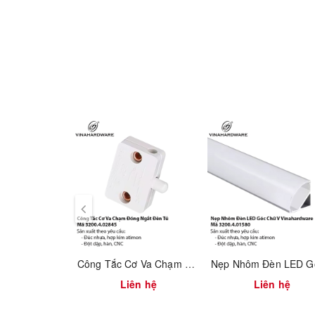
Cắt CNC chính xác từng chi tiết
Dập sâu định hình lòng chậu
Hàn kín mép chống rò rỉ bằng công nghệ tự động
Xử lý bề mặt chống vân tay và oxy hóa
✨
Ưu điểm nổi bật
:
Vật liệu inox 304 an toàn thực phẩm, không rỉ sét
Thiết kế lòng sâu 230mm – rửa được nồi to, chảo lớ
Kèm rổ lọc và khay đựng giúp bếp luôn gọn gàng
Giảm tiếng ồn khi xả nước nhờ đệm giảm chấn
Dễ vệ sinh, tuổi thọ cao
Công Tắc Cơ Va Chạm Đóng Ngắt Đèn Tủ – Mã 3200.4.02845
Liên hệ
Liên hệ