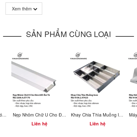
Xem thêm
SẢN PHẨM CÙNG LOẠI
n
Nẹp Nhôm Đèn LED Góc Chữ V Vinahardware – Mã 3200.4.01580
Nẹp Nhôm Chữ U Cho Đèn LED Âm Tủ – Mã 3200.4.07170 Vinahardware
Khay Chia Thìa Muỗng Inox – Mã 4100.2.97423
Liên hệ
Liên hệ