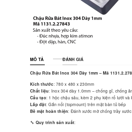
MÔ TẢ
ĐÁNH GIÁ
Chậu Rửa Bát Inox 304 Dày 1mm – Mã 1131.2.27
Kích thước
: 780 x 480 x 230mm
Chất liệu
: Inox 304 dày 1.0mm – chống gỉ, chống 
Cấu tạo
: 1 hộc chậu sâu, kèm 2 phụ kiện rổ lưới và
Lắp đặt
: Gắn nổi (topmount) trên mặt bàn tủ bếp
Bề mặt hoàn thiện
: Đánh xước mờ chống trầy xước
🔧
Quy trình sản xuất
: