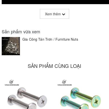
Xem thêm
Sản phẩm vừa xem
Gia Công Tán Trơn / Furniture Nuts
- Các hệ M6, M8, M10...
SẢN PHẨM CÙNG LOẠI
- Nhận gia công tán cấy, tán ngang và các phụ kiện dụng cụ đi
kèm: khóa mở, lục giác chìm...