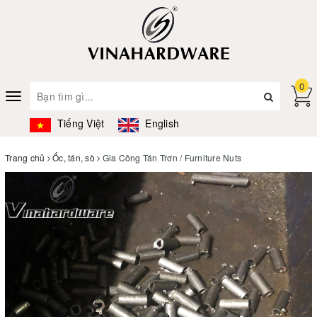
0
Toggle
navigation
Tiếng Việt
English
Trang chủ
Ốc, tán, sò
Gia Công Tán Trơn / Furniture Nuts