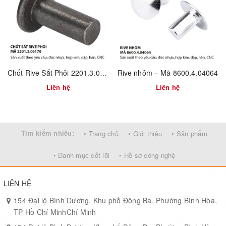
Đặc điểm nổi bật:
Đinh không bị cong, không kẹt súng
Gắn chắc chắn, không bung vải
Sử dụng với hầu hết các dòng súng bắn đinh khí nén
Chốt Rive Sắt Phôi 2201.3.06170
Rive nhôm – Mã 8600.4.04064
Liên hệ
Liên hệ
Tìm kiếm nhiều:
• Trang chủ
• Giới thiệu
• Sản phẩm
• Danh mục cốt lõi
• Hồ sơ công nghệ
LIÊN HỆ
154 Đại lộ Bình Dương, Khu phố Đông Ba, Phường Bình Hòa,
TP Hồ Chí MinhChí Minh