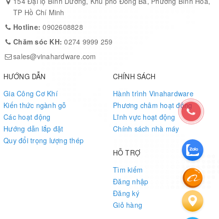
154 Đại lộ Bình Dương, Khu phố Đông Ba, Phường Bình Hòa,
TP Hồ Chí Minh
Hotline:
0902608828
Chăm sóc KH:
0274 9999 259
sales@vinahardware.com
HƯỚNG DẪN
CHÍNH SÁCH
Gia Công Cơ Khí
Hành trình Vinahardware
Kiến thức ngành gỗ
Phương châm hoạt động
Các hoạt động
Lĩnh vực hoạt động
Hướng dẫn lắp đặt
Chính sách nhà máy
Quy đổi trọng lượng thép
HỖ TRỢ
Tìm kiếm
Đăng nhập
Đăng ký
Giỏ hàng