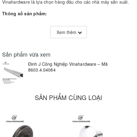
Vinahardware là lựa chọn hàng đầu cho các nhà máy sản xuất.
Thông số sản phẩm:
Mã hàng: 8603.4.04084
Xem thêm
Loại đinh: Đinh J (chữ U, crown 11.2mm)
Chất liệu: Thép mạ kẽm
Sản phẩm vừa xem
Độ dài chân: từ 6mm đến 16mm
Đinh J Công Nghiệp Vinahardware – Mã
8603.4.04084
Quy cách: 10.000 cây/hộp
Ứng dụng thực tế:
Bọc ghế sofa
SẢN PHẨM CÙNG LOẠI
Cố định vải nệm
Gắn vách gỗ, viền mỏng
Lắp ráp khung gỗ nhẹ