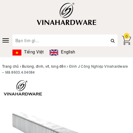
0
Toggle
navigation
Tiếng Việt
English
Trang chủ
Bulong, đinh, vít, long đền
Đinh J Công Nghiệp Vinahardware
– Mã 8603.4.04084