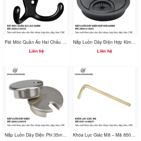
Pát Móc Quần Áo Hai Chấu Màu Đen Cao 50mm – Vinahardware | Mã 3600.3.24554
Nắp Luồn Dây Điện Hợp Kim Phi 60mm Sơn Đen – Mã 2800.4.10601
Liên hệ
Liên hệ
Nắp Luồn Dây Điện Phi 35mm – Hợp Kim Đúc Xi Mạ Nikel Xước Mờ | Mã 2800.2.00359
Khóa Lục Giác M8 – Mã 8501.4.08827