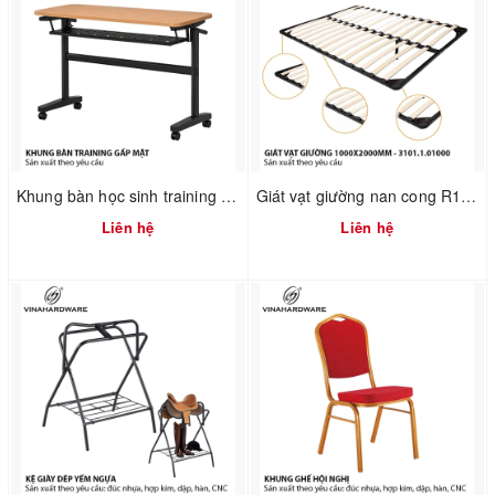
Khung bàn học sinh training gấp mặt xếp gọn có hộc bàn Vinahardware - 2300.1.07409
Giát vạt giường nan cong R1000XD2000mm – Mã 3101.1.01000
Liên hệ
Liên hệ