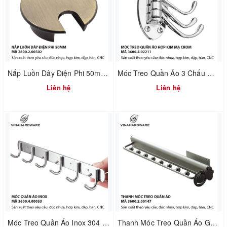
Nắp Luồn Dây Điện Phi 50mm Hợp Kim Đúc Xi Mạ Giả Cổ – Mã 2800.2.00502
Móc Treo Quần Áo 3 Chấu Gấp Xếp Mạ Crom – Gắn Tường | Mã 3600.4.02211
Liên hệ
Liên hệ
Móc Treo Quần Áo Inox 304 Gắn Tường – Dùng Cho Nhà Tắm & Nhà Bếp | Mã 3600.4.00053
Thanh Móc Treo Quần Áo Gắn Nóc Tủ Dài 480mm – Vinahardware | Mã 3600.2.00147