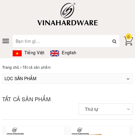
0
Toggle
navigation
Tiếng Việt
English
Trang chủ
Tất cả sản phẩm
LỌC SẢN PHẨM
TẤT CẢ SẢN PHẨM
Thứ tự