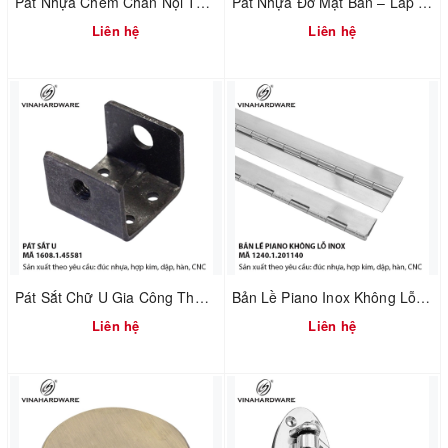
Pát Nhựa Chêm Chân Nội Thất – Xử Lý Nền Không Phẳng | Mã 1610.3.20800
Pát Nhựa Đỡ Mặt Bàn – Lắp Ráp Nhanh & Chuẩn Khoảng Hở | Mã 1610.3.20521
Liên hệ
Liên hệ
Pát Sắt Chữ U Gia Công Theo Yêu Cầu – Liên Kết Ngành Gỗ & Cơ Khí | Mã 1608.1.45581
Bản Lề Piano Inox Không Lỗ – Sản Xuất Theo MOQ | Mã 1240.1.50160
Liên hệ
Liên hệ