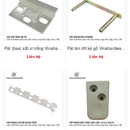
Pát (bas) sắt xi trắng Vinahardware mã 1608.4.60404
Pát âm đỡ kệ gỗ Vinahardware mã 1608.1.00017
Liên hệ
Liên hệ