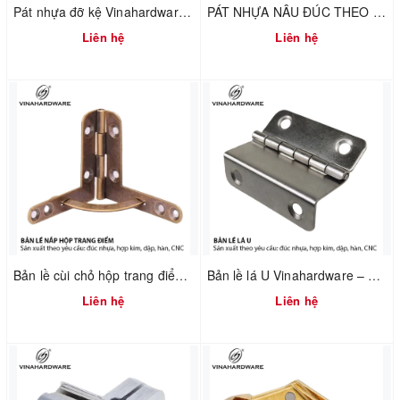
Pát nhựa đỡ kệ Vinahardware mã 1610.4.01240
PÁT NHỰA NÂU ĐÚC THEO YÊU CẦU – VINAHARDWARE – 1610.3.45278
Liên hệ
Liên hệ
Bản lề cùi chỏ hộp trang điểm Vinahardware 7100.4.01118
Bản lề lá U Vinahardware – 1260.3.11009
Liên hệ
Liên hệ