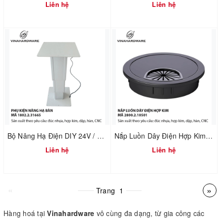
Liên hệ
Liên hệ
Bộ Nâng Hạ Điện DIY 24V / 220V – Cơ Cấu Nâng Bàn Tatami – Mã 1802.2.31665
Nắp Luồn Dây Điện Hợp Kim Đúc Sơn Đen – Mã 2800.2.10501
Liên hệ
Liên hệ
«
»
Trang
1
Hàng hoá tại
Vinahardware
vô cùng đa dạng, từ gia công các