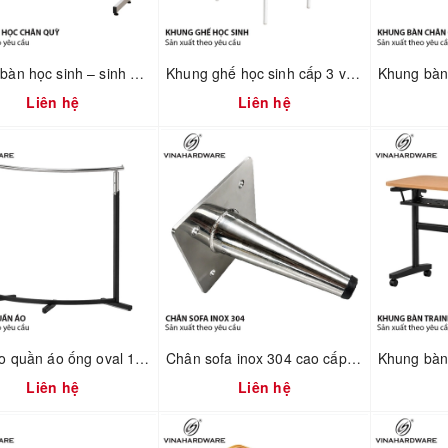
Khung bàn học sinh – sinh viên 750mm tháo ráp nhanh Vinahardware 2300.1.34805
Khung ghế học sinh cấp 3 và đại học - 2300.1.02596 - D360xR360xC440mm
Liên hệ
Liên hệ
Giá treo quần áo ống oval 1900.1.13506
Chân sofa inox 304 cao cấp 2100.1.01182
Liên hệ
Liên hệ