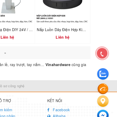
Bộ Nâng Hạ Điện DIY 24V / 220V – Cơ Cấu Nâng Bàn Tatami – Mã 1802.2.31665
Nắp Luồn Dây Điện Hợp Kim Đúc Sơn Đen – Mã 2800.2.10501
Liên hệ
Liên hệ
»
n lề, ray trượt, tay nắm…
Vinahardware
cũng gia
Hồ sơ công nghệ
Ỗ TRỢ
KẾT NỐI
ìm kiếm
Facebook
ăng nhập
Alibaba