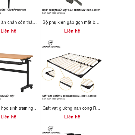
Khung bàn ăn chân côn tháo ráp nhanh 2300.1.73736
Bộ phụ kiện gấp gọn mặt bàn training 1602.1.10281
Liên hệ
Liên hệ
Khung bàn học sinh training gấp mặt xếp gọn có hộc bàn Vinahardware - 2300.1.07409
Giát vạt giường nan cong R1000XD2000mm – Mã 3101.1.01000
Liên hệ
Liên hệ