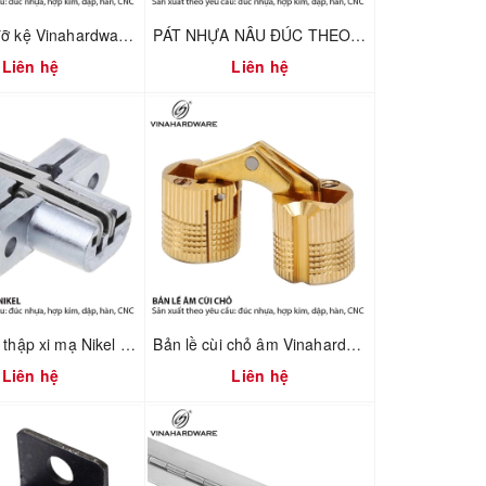
Pát nhựa đỡ kệ Vinahardware mã 1610.4.01240
PÁT NHỰA NÂU ĐÚC THEO YÊU CẦU – VINAHARDWARE – 1610.3.45278
Liên hệ
Liên hệ
Bản lề chữ thập xi mạ Nikel Vinahardware 1260.4.11029
Bản lề cùi chỏ âm Vinahardware 1260.2.10897
Liên hệ
Liên hệ