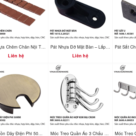
Pát Nhựa Chêm Chân Nội Thất – Xử Lý Nền Không Phẳng | Mã 1610.3.20800
Pát Nhựa Đỡ Mặt Bàn – Lắp Ráp Nhanh & Chuẩn Khoảng Hở | Mã 1610.3.20521
Liên hệ
Liên hệ
Nắp Luồn Dây Điện Phi 50mm Hợp Kim Đúc Xi Mạ Giả Cổ – Mã 2800.2.00502
Móc Treo Quần Áo 3 Chấu Gấp Xếp Mạ Crom – Gắn Tường | Mã 3600.4.02211