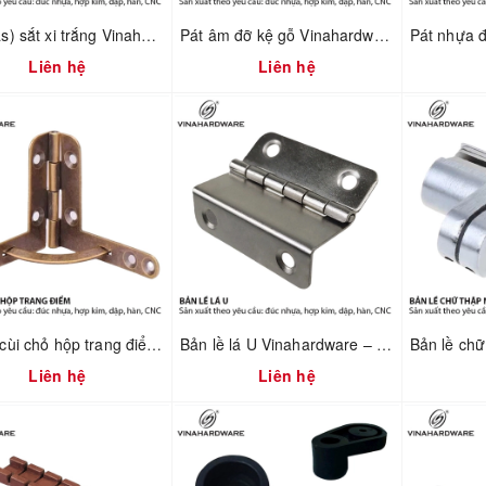
Pát (bas) sắt xi trắng Vinahardware mã 1608.4.60404
Pát âm đỡ kệ gỗ Vinahardware mã 1608.1.00017
Liên hệ
Liên hệ
Bản lề cùi chỏ hộp trang điểm Vinahardware 7100.4.01118
Bản lề lá U Vinahardware – 1260.3.11009
Liên hệ
Liên hệ