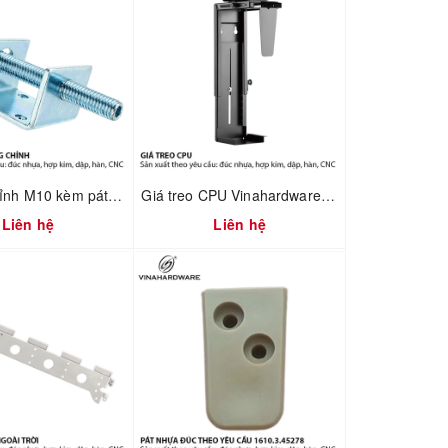
Bộ tăng chỉnh M10 kèm pát chữ U Vinahardware 2702.1.11050
Giá treo CPU Vinahardware mã 4100.1.33001
Liên hệ
Liên hệ