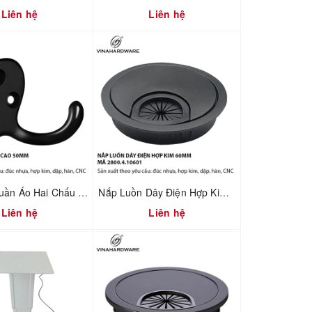
Liên hệ
Liên hệ
Pát Móc Quần Áo Hai Chấu Màu Đen Cao 50mm – Vinahardware | Mã 3600.3.24554
Nắp Luồn Dây Điện Hợp Kim Phi 60mm Sơn Đen – Mã 2800.4.10601
Liên hệ
Liên hệ