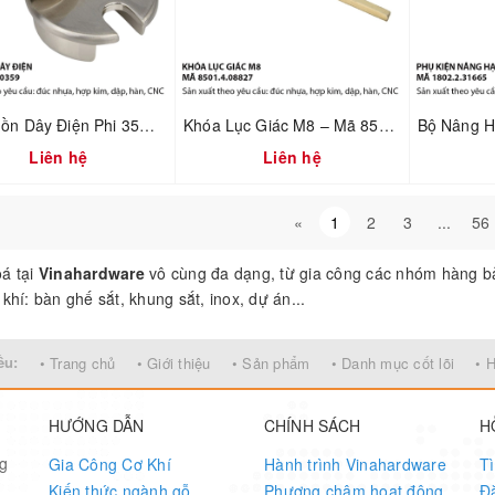
Nắp Luồn Dây Điện Phi 35mm – Hợp Kim Đúc Xi Mạ Nikel Xước Mờ | Mã 2800.2.00359
Khóa Lục Giác M8 – Mã 8501.4.08827
Liên hệ
Liên hệ
«
1
2
3
...
56
á tại
Vinahardware
vô cùng đa dạng, từ gia công các nhóm hàng bả
khí: bàn ghế sắt, khung sắt, inox, dự án...
ều:
• Trang chủ
• Giới thiệu
• Sản phẩm
• Danh mục cốt lõi
• 
HƯỚNG DẪN
CHÍNH SÁCH
H
ng
Gia Công Cơ Khí
Hành trình Vinahardware
T
Kiến thức ngành gỗ
Phương châm hoạt động
Đ