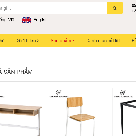
0
Hỗ
ếng Việt
English
chủ
Giới thiệu
Sản phẩm
Danh mục cốt lõi
H
CẢ SẢN PHẨM