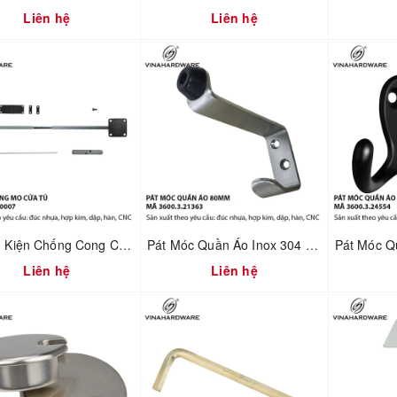
Liên hệ
Liên hệ
Bộ Phụ Kiện Chống Cong Cửa Tủ – Điều Chỉnh Cánh Cửa | Mã 3500.2.00007
Pát Móc Quần Áo Inox 304 Không Rỉ Tích Hợp Chặn Cửa – Dài 80mm | Mã 3600.3.21363
Liên hệ
Liên hệ