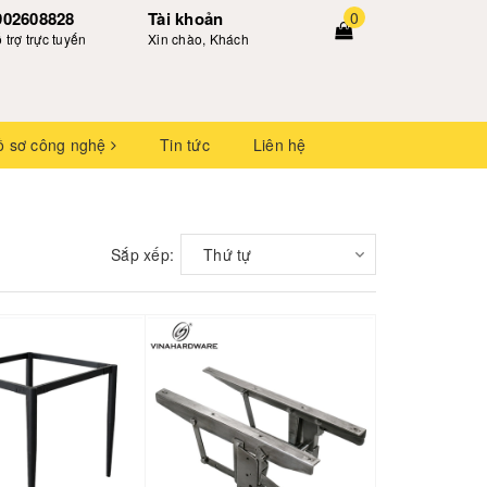
902608828
Tài khoản
0
 trợ trực tuyến
Xin chào, Khách
ồ sơ công nghệ
Tin tức
Liên hệ
Sắp xếp:
Thứ tự