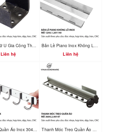
Pát Sắt Chữ U Gia Công Theo Yêu Cầu – Liên Kết Ngành Gỗ & Cơ Khí | Mã 1608.1.45581
Bản Lề Piano Inox Không Lỗ – Sản Xuất Theo MOQ | Mã 1240.1.50160
Liên hệ
Liên hệ
Móc Treo Quần Áo Inox 304 Gắn Tường – Dùng Cho Nhà Tắm & Nhà Bếp | Mã 3600.4.00053
Thanh Móc Treo Quần Áo Gắn Nóc Tủ Dài 480mm – Vinahardware | Mã 3600.2.00147