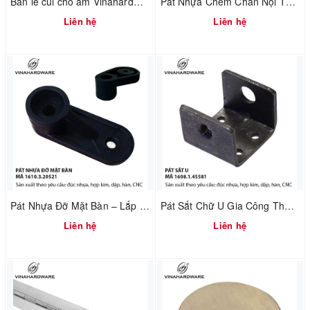
Bản lề cùi chỏ âm Vinahardware 1260.2.10897
Pát Nhựa Chêm Chân Nội Thất – Xử Lý Nền Không Phẳng | Mã 1610.3.20800
Liên hệ
Liên hệ
Pát Nhựa Đỡ Mặt Bàn – Lắp Ráp Nhanh & Chuẩn Khoảng Hở | Mã 1610.3.20521
Pát Sắt Chữ U Gia Công Theo Yêu Cầu – Liên Kết Ngành Gỗ & Cơ Khí | Mã 1608.1.45581
Liên hệ
Liên hệ