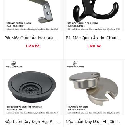
Pát Móc Quần Áo Inox 304 Không Rỉ Tích Hợp Chặn Cửa – Dài 80mm | Mã 3600.3.21363
Pát Móc Quần Áo Hai Chấu Màu Đen Cao 50mm – Vinahardware | Mã 3600.3.24554
Liên hệ
Liên hệ
Nắp Luồn Dây Điện Hợp Kim Phi 60mm Sơn Đen – Mã 2800.4.10601
Nắp Luồn Dây Điện Phi 35mm – Hợp Kim Đúc Xi Mạ Nikel Xước Mờ | Mã 2800.2.00359