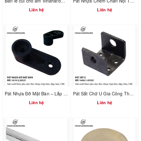
Bản lề cùi chỏ âm Vinahardware 1260.2.10897
Pát Nhựa Chêm Chân Nội Thất – Xử Lý Nền Không Phẳng | Mã 1610.3.20800
Liên hệ
Liên hệ
Pát Nhựa Đỡ Mặt Bàn – Lắp Ráp Nhanh & Chuẩn Khoảng Hở | Mã 1610.3.20521
Pát Sắt Chữ U Gia Công Theo Yêu Cầu – Liên Kết Ngành Gỗ & Cơ Khí | Mã 1608.1.45581
Liên hệ
Liên hệ