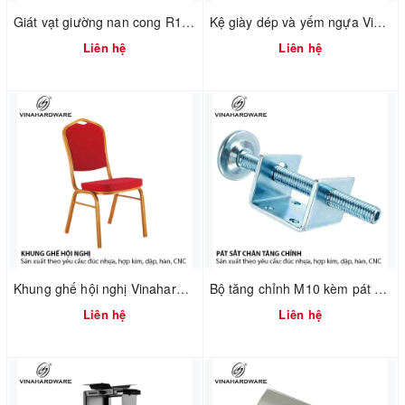
Giát vạt giường nan cong R1000XD2000mm – Mã 3101.1.01000
Kệ giày dép và yếm ngựa Vinahardware 2302.1.64006
Liên hệ
Liên hệ
Khung ghế hội nghị Vinahardware mã 2302.1.7586
Bộ tăng chỉnh M10 kèm pát chữ U Vinahardware 2702.1.11050
Liên hệ
Liên hệ