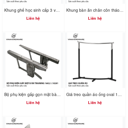
Khung ghế học sinh cấp 3 và đại học - 2300.1.02596 - D360xR360xC440mm
Khung bàn ăn chân côn tháo ráp nhanh 2300.1.73736
Liên hệ
Liên hệ
Bộ phụ kiện gấp gọn mặt bàn training 1602.1.10281
Giá treo quần áo ống oval 1900.1.13506
Liên hệ
Liên hệ