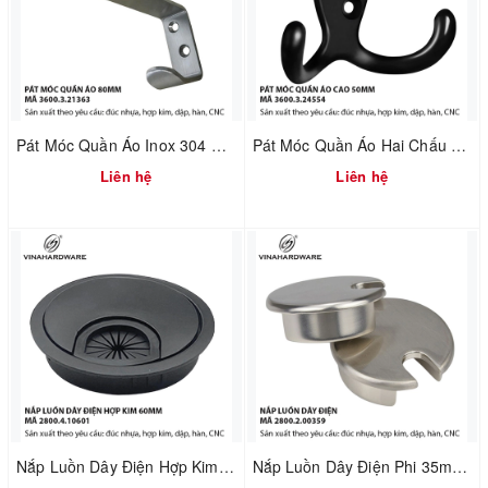
Pát Móc Quần Áo Inox 304 Không Rỉ Tích Hợp Chặn Cửa – Dài 80mm | Mã 3600.3.21363
Pát Móc Quần Áo Hai Chấu Màu Đen Cao 50mm – Vinahardware | Mã 3600.3.24554
Liên hệ
Liên hệ
Nắp Luồn Dây Điện Hợp Kim Phi 60mm Sơn Đen – Mã 2800.4.10601
Nắp Luồn Dây Điện Phi 35mm – Hợp Kim Đúc Xi Mạ Nikel Xước Mờ | Mã 2800.2.00359