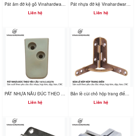
Pát âm đỡ kệ gỗ Vinahardware mã 1608.1.00017
Pát nhựa đỡ kệ Vinahardware mã 1610.4.01240
Liên hệ
Liên hệ
PÁT NHỰA NÂU ĐÚC THEO YÊU CẦU – VINAHARDWARE – 1610.3.45278
Bản lề cùi chỏ hộp trang điểm Vinahardware 7100.4.01118
Liên hệ
Liên hệ