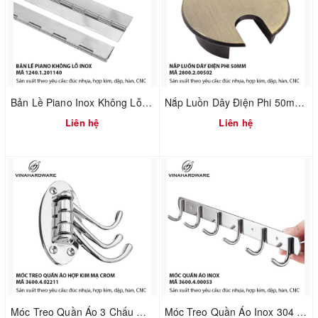
Bản Lề Piano Inox Không Lỗ – Sản Xuất Theo MOQ | Mã 1240.1.50160
Nắp Luồn Dây Điện Phi 50mm Hợp Kim Đúc Xi Mạ Giả Cổ – Mã 2800.2.00502
Liên hệ
Liên hệ
Móc Treo Quần Áo 3 Chấu Gấp Xếp Mạ Crom – Gắn Tường | Mã 3600.4.02211
Móc Treo Quần Áo Inox 304 Gắn Tường – Dùng Cho Nhà Tắm & Nhà Bếp | Mã 3600.4.00053