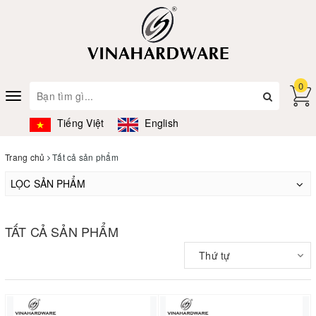
0
Toggle
navigation
Tiếng Việt
English
Trang chủ
Tất cả sản phẩm
LỌC SẢN PHẨM
TẤT CẢ SẢN PHẨM
Thứ tự