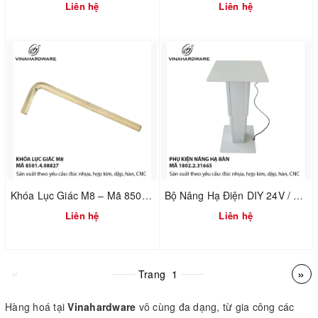
Liên hệ
Liên hệ
Khóa Lục Giác M8 – Mã 8501.4.08827
Bộ Nâng Hạ Điện DIY 24V / 220V – Cơ Cấu Nâng Bàn Tatami – Mã 1802.2.31665
Liên hệ
Liên hệ
«
»
Trang
1
Hàng hoá tại
Vinahardware
vô cùng đa dạng, từ gia công các