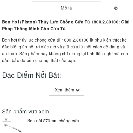
Mô tả
Ben Hơi (Piston) Thủy Lực Chống Cửa Tủ 1800.2.80100: Giải
Pháp Thông Minh Cho Cửa Tủ
Ben hơi thủy lực chống cửa tủ 1800.2.80100 là phụ kiện thiết kế
đặc biệt giúp hỗ trợ việc mở và giữ cửa tủ một cách dễ dàng và
an toàn. Sản phẩm này không chỉ mang lại tính tiện nghi mà còn
đảm bảo độ bền cho nội thất của bạn.
Đặc Điểm Nổi Bật:
Chất Liệu Bền Bỉ
:
Xem thêm
Sản phẩm được làm từ vật liệu chất lượng cao, đảm bảo khả
năng chịu lực tốt và độ bền lâu dài.
Sản phẩm vừa xem
Cơ Chế Thủy Lực
:
Ben dài 270mm chống cửa
Hệ thống ben thủy lực giúp mở cửa smoothly và giữ ở vị trí mở mà
không cần dùng nhiều lực, tạo cảm giác thoải mái khi sử dụng.