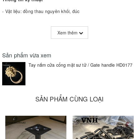
- Vật liệu: đồng thau nguyên khối, đúc
- Màu sắc: vàng óng ánh
Xem thêm
- Kích thước: rộng x cao = 100 x180mm
- Chức năng: tay nắm cửa cổng, cửa ra vào
Sản phẩm vừa xem
Tên sản phẩm/Items
Kích thước/Sizes (mm)
Tay nắm cửa cổng mặt sư tử / Gate handle HD0177
Tay nắm mặt sư tử HD0177 thau
100x180mm
vàng
SẢN PHẨM CÙNG LOẠI