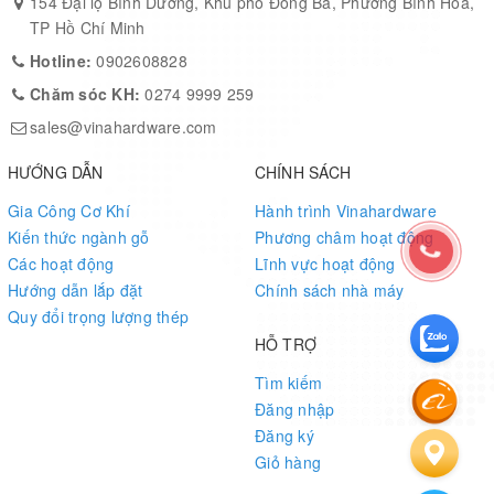
154 Đại lộ Bình Dương, Khu phố Đông Ba, Phường Bình Hòa,
TP Hồ Chí Minh
Hotline:
0902608828
Chăm sóc KH:
0274 9999 259
sales@vinahardware.com
HƯỚNG DẪN
CHÍNH SÁCH
Gia Công Cơ Khí
Hành trình Vinahardware
Kiến thức ngành gỗ
Phương châm hoạt động
Các hoạt động
Lĩnh vực hoạt động
Hướng dẫn lắp đặt
Chính sách nhà máy
Quy đổi trọng lượng thép
HỖ TRỢ
Tìm kiếm
Đăng nhập
Đăng ký
Giỏ hàng