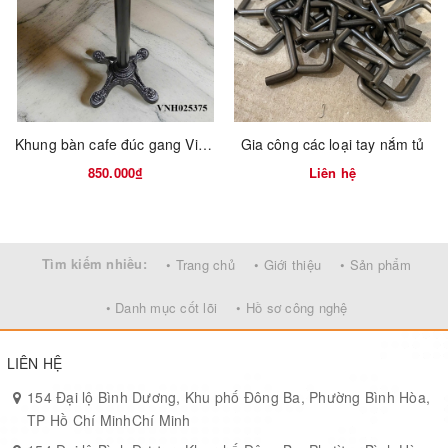
Khung bàn cafe đúc gang Vinahardware
Gia công các loại tay nắm tủ
850.000₫
Liên hệ
Tìm kiếm nhiều:
• Trang chủ
• Giới thiệu
• Sản phẩm
• Danh mục cốt lõi
• Hồ sơ công nghệ
LIÊN HỆ
154 Đại lộ Bình Dương, Khu phố Đông Ba, Phường Bình Hòa,
TP Hồ Chí MinhChí Minh