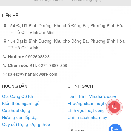
Lợi ích mang lại:
LIÊN HỆ
Tăng giá trị thẩm mỹ và tạo điểm nhấn cho không gian nội thất
Phù hợp sử dụng trong các công trình cao cấp, nhà hàng, khách
154 Đại lộ Bình Dương, Khu phố Đông Ba, Phường Bình Hòa,
sạn, resort
TP Hồ Chí MinhChí Minh
Đảm bảo độ bền và vẻ đẹp lâu dài sau nhiều năm sử dụng
154 Đại lộ Bình Dương, Khu phố Đông Ba, Phường Bình Hòa,
Kết hợp độc đáo giữa phong cách cổ điển và hiện đại, đem lại vẻ
TP Hồ Chí Minh
đẹp huyền bí, trang nghiêm
Hotline:
0902608828
Chăm sóc KH:
0274 9999 259
sales@vinahardware.com
HƯỚNG DẪN
CHÍNH SÁCH
Gia Công Cơ Khí
Hành trình Vinahardware
Kiến thức ngành gỗ
Phương châm hoạt động
Các hoạt động
Lĩnh vực hoạt động
Hướng dẫn lắp đặt
Chính sách nhà máy
Quy đổi trọng lượng thép