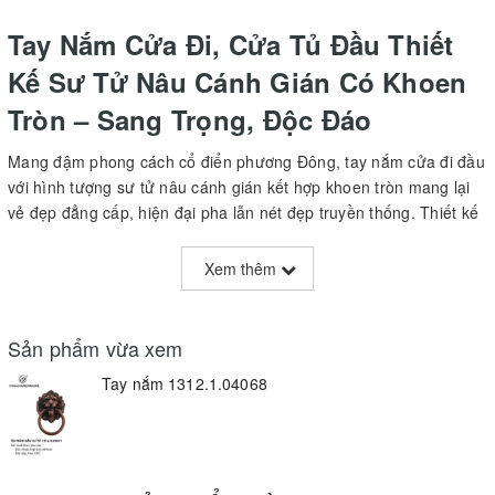
Tay Nắm Cửa Đi, Cửa Tủ Đầu Thiết
Kế Sư Tử Nâu Cánh Gián Có Khoen
Tròn – Sang Trọng, Độc Đáo
Mang đậm phong cách cổ điển phương Đông, tay nắm cửa đi đầu
với hình tượng sư tử nâu cánh gián kết hợp khoen tròn mang lại
vẻ đẹp đẳng cấp, hiện đại pha lẫn nét đẹp truyền thống. Thiết kế
phù hợp cho các loại cửa đi, cửa tủ cánh kéo, giúp không gian
của bạn thêm phần nổi bật và cuốn hút.
Xem thêm
Thông tin sản phẩm:
Sản phẩm vừa xem
Kích thước: Rộng 40mm, cao 68mm
Tay nắm 1312.1.04068
Chất liệu:
Hợp kim Atimon chế tác đúc, bền chắc, chống oxi hóa
và gỉ sét
Thiết kế:
Hình tượng sư tử mạnh mẽ, cứng cáp, pha trộn cánh
gián cổ điển đặc trưng