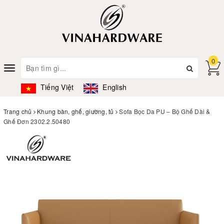
0
Toggle
navigation
Tiếng Việt
English
Trang chủ
Khung bàn, ghế, giường, tủ
Sofa Bọc Da PU – Bộ Ghế Dài &
Ghế Đơn 2302.2.50480