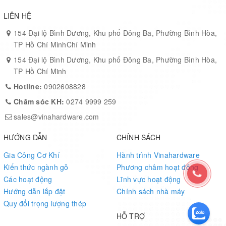
Tải trọng
250 kg (ghế dài), 120–150 kg (ghế đơn) — tuỳ cấu
LIÊN HỆ
khuyến
hình
nghị
154 Đại lộ Bình Dương, Khu phố Đông Ba, Phường Bình Hòa,
TP Hồ Chí MinhChí Minh
Phụ kiện
ốc vít lắp ráp, pad bảo vệ chân
kèm
154 Đại lộ Bình Dương, Khu phố Đông Ba, Phường Bình Hòa,
TP Hồ Chí Minh
12 tháng (khung & cơ cấu), 6–12 tháng cho bề mặt
Bảo hành
Hotline:
0902608828
da / hoàn thiện — theo chính sách bán hàng
Chăm sóc KH:
0274 9999 259
Đóng gói
Carton + xốp bảo vệ + pallet (lô xuất khẩu)
sales@vinahardware.com
Vật liệu & quy trình sản xuất
HƯỚNG DẪN
CHÍNH SÁCH
Khung
: Gỗ xử lý, ghép ván ép kỹ thuật, định hình và đóng đinh/
Gia Công Cơ Khí
Hành trình Vinahardware
ép.
Kiến thức ngành gỗ
Phương châm hoạt động
Các hoạt động
Lĩnh vực hoạt động
Đệm
: Foam đúc khuôn mật độ cao, giữ form lâu, chống lún.
Hướng dẫn lắp đặt
Chính sách nhà máy
Bọc
: Da PU cao cấp chống bám bẩn, dễ lau; có thể cung cấp
Quy đổi trọng lượng thép
phiên bản vải nỉ/da công nghiệp theo yêu cầu.
HỖ TRỢ