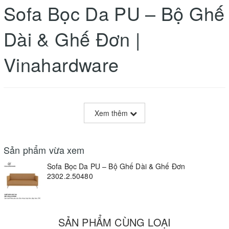
Sofa Bọc Da PU – Bộ Ghế
Dài & Ghế Đơn |
Vinahardware
1) Phiên bản chuẩn (theo cấu
Xem thêm
trúc Alibaba — đầy đủ thông tin,
có
MOQ & thời gian giao hàng
)
Sản phẩm vừa xem
Sofa Bọc Da PU – Bộ Ghế Dài & Ghế Đơn
Tổng quan sản phẩm
2302.2.50480
Bộ sofa hiện đại, tối giản phù hợp phòng khách, sảnh tiếp khách,
văn phòng lounge và khu vực chờ. Kết cấu vững chắc từ khung
gỗ chịu lực kết hợp ván ép, đệm mút đàn hồi cao và bọc
da PU
SẢN PHẨM CÙNG LOẠI