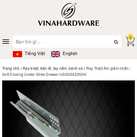
0
Toggle
navigation
Tiếng Việt
English
Trang chủ
Ray trượt, bản lề, tay nắm, bánh xe
Ray Trượt Âm giảm chấn /
Soft Closing Under Slide Drawer USD0242350N