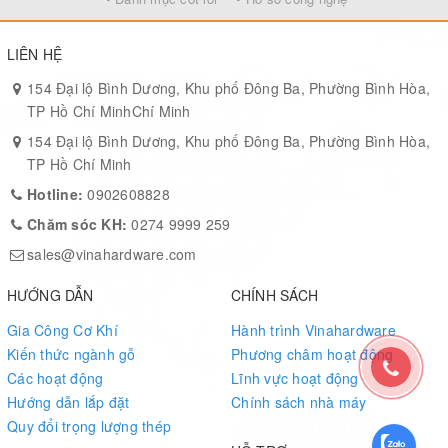
- Width: 42mm
- Color: Galvanized steel
LIÊN HỆ
154 Đại lộ Bình Dương, Khu phố Đông Ba, Phường Bình Hòa,
TP Hồ Chí MinhChí Minh
154 Đại lộ Bình Dương, Khu phố Đông Ba, Phường Bình Hòa,
TP Hồ Chí Minh
Hotline:
0902608828
Chăm sóc KH:
0274 9999 259
sales@vinahardware.com
HƯỚNG DẪN
CHÍNH SÁCH
Gia Công Cơ Khí
Hành trình Vinahardware
Kiến thức ngành gỗ
Phương châm hoạt động
Các hoạt động
Lĩnh vực hoạt động
Hướng dẫn lắp đặt
Chính sách nhà máy
Quy đổi trọng lượng thép