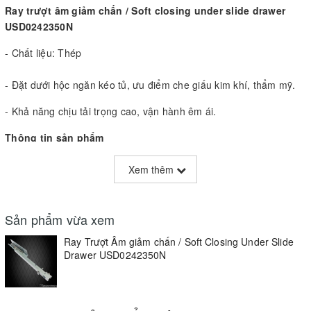
Ray trượt âm giảm chấn / Soft closing under slide drawer
USD0242350N
- Chất liệu: Thép
- Đặt dưới hộc ngăn kéo tủ, ưu điểm che giấu kim khí, thẩm mỹ.
- Khả năng chịu tải trọng cao, vận hành êm ái.
Thông tin sản phẩm
- Thép dày 2.0mm
Xem thêm
- Chức năng: kéo mở toàn phần.
- Kích thước: thông tin đính kèm
Sản phẩm vừa xem
Ray Trượt Âm giảm chấn / Soft Closing Under Slide
- Bản rộng: 42mm
Drawer USD0242350N
- Màu sắc: Thép mạ kẽm
Kích thước/Sizes
Tên sản phẩm/Items