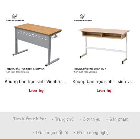
Khung bàn học sinh Vinahardware sơn xám – 2300.3.12908
Khung bàn học sinh – sinh viên 750mm tháo ráp nhanh Vinahardware 2300.1.34805
Thông Số Kỹ Thuật:
Liên hệ
Liên hệ
Thuộc tính
Thông tin
Mã sản phẩm
1900.1.40000
Tìm kiếm nhiều:
• Trang chủ
• Giới thiệu
• Sản phẩm
Kích thước (mm)
W4000 × D2800 × H2350
• Danh mục cốt lõi
• Hồ sơ công nghệ
Hiệu quả cách âm
25–30 dB