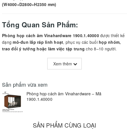
(W4000×D2800×H2350 mm)
Tổng Quan Sản Phẩm:
Phòng họp cách âm Vinahardware 1900.1.40000
được thiết kế
dạng
mô-đun lắp ráp linh hoạt
, phục vụ các buổi
họp nhóm,
trao đổi ý tưởng hoặc làm việc tập trung
cho 8–10 người.
Cấu tạo gồm
2 lớp cách âm chuyên dụng
: lớp
hợp kim nhôm
composite bên ngoài
và lớp
tiêu âm cao cấp bên trong
, giúp
Xem thêm
đạt hiệu quả
giảm tiếng ồn 25–30 dB
.
Phòng sử dụng
kính cường lực không hắt sáng
,
đèn LED ánh
Sản phẩm vừa xem
sáng tự nhiên 4000K
,
quạt lưu thông không khí
và
ổ cắm
điện – USB – Ethernet tích hợp sẵn
.
Phòng họp cách âm Vinahardware – Mã
1900.1.40000
Trang bị
thảm chống trượt, đầu báo khói và khóa cửa thông
minh
, đảm bảo
an toàn – tiện nghi – hiện đại
.
SẢN PHẨM CÙNG LOẠI