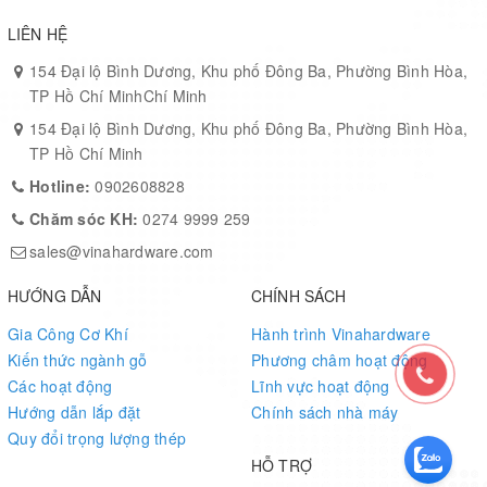
Cấu tạo
Hợp kim + tấm tiêu âm cao cấp
LIÊN HỆ
Kính
Kính cường lực chống chói
154 Đại lộ Bình Dương, Khu phố Đông Ba, Phường Bình Hòa,
Đèn chiếu sáng
2 đèn LED 4000K
TP Hồ Chí MinhChí Minh
154 Đại lộ Bình Dương, Khu phố Đông Ba, Phường Bình Hòa,
Thông gió
2 quạt lưu thông không khí
TP Hồ Chí Minh
Nguồn điện
3 ổ cắm + cổng USB + Type C + Ethernet
Hotline:
0902608828
Cửa
Khóa cửa Smart Lock
Chăm sóc KH:
0274 9999 259
Thảm sàn
Chống trượt, dễ vệ sinh
sales@vinahardware.com
Sức chứa
8–10 người
HƯỚNG DẪN
CHÍNH SÁCH
MOQ
1 bộ (áp dụng cho đơn hàng dự án)
Gia Công Cơ Khí
Hành trình Vinahardware
Kiến thức ngành gỗ
Phương châm hoạt động
Các hoạt động
Lĩnh vực hoạt động
Hướng dẫn lắp đặt
Chính sách nhà máy
Quy đổi trọng lượng thép
HỖ TRỢ