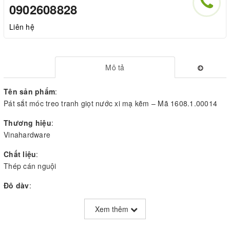
0902608828
Liên hệ
Mô tả
Tên sản phẩm
:
Pát sắt móc treo tranh giọt nước xi mạ kẽm – Mã 1608.1.00014
Thương hiệu
:
Vinahardware
Chất liệu
:
Thép cán nguội
Độ dày
:
1.0mm
Xem thêm
Hoàn thiện bề mặt
:
Xi mạ kẽm hoặc theo yêu cầu khách hàng