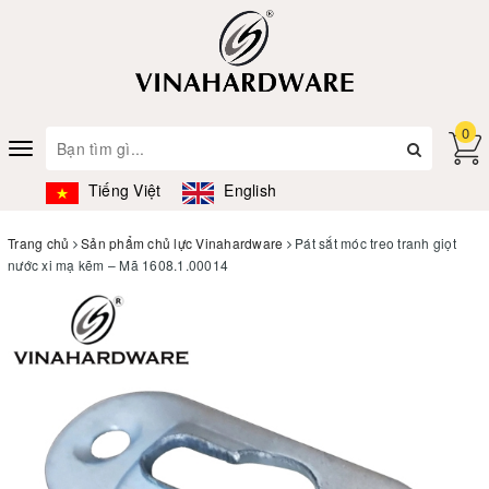
0
Toggle
navigation
Tiếng Việt
English
Trang chủ
Sản phẩm chủ lực Vinahardware
Pát sắt móc treo tranh giọt
nước xi mạ kẽm – Mã 1608.1.00014