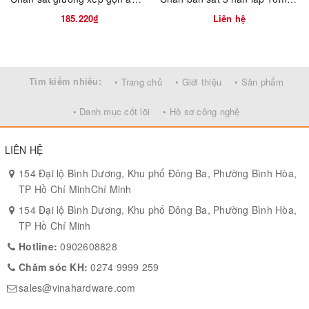
Thời gian giao hàng
:
185.220₫
Liên hệ
15–25 ngày làm việc
OEM/ODM
:
Hỗ trợ khắc logo, đóng gói theo yêu cầu thương hiệu
Tìm kiếm nhiều:
• Trang chủ
• Giới thiệu
• Sản phẩm
Xuất xứ
:
TP. Hồ Chí Minh – Việt Nam
• Danh mục cốt lõi
• Hồ sơ công nghệ
LIÊN HỆ
154 Đại lộ Bình Dương, Khu phố Đông Ba, Phường Bình Hòa,
TP Hồ Chí MinhChí Minh
154 Đại lộ Bình Dương, Khu phố Đông Ba, Phường Bình Hòa,
TP Hồ Chí Minh
Hotline:
0902608828
Chăm sóc KH:
0274 9999 259
sales@vinahardware.com