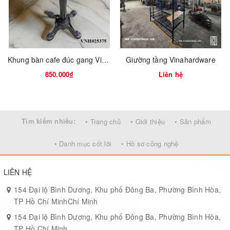
Khung bàn cafe đúc gang Vinahardware
Giường tầng Vinahardware
850.000₫
Liên hệ
Tìm kiếm nhiều:
• Trang chủ
• Giới thiệu
• Sản phẩm
• Danh mục cốt lõi
• Hồ sơ công nghệ
LIÊN HỆ
154 Đại lộ Bình Dương, Khu phố Đông Ba, Phường Bình Hòa,
Pát giường xi mạ đồng giả cổ
TP Hồ Chí MinhChí Minh
154 Đại lộ Bình Dương, Khu phố Đông Ba, Phường Bình Hòa,
Kích thước/Sizes AxBxC
Tên sản phẩm/Items
TP Hồ Chí Minh