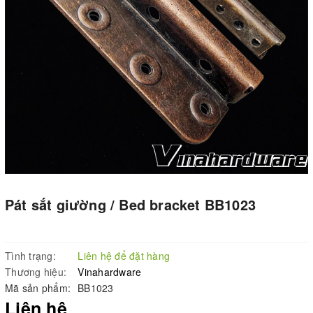
Pát sắt giường / Bed bracket BB1023
Tình trạng:
Liên hệ để đặt hàng
Thương hiệu:
Vinahardware
Mã sản phẩm:
BB1023
Liên hệ