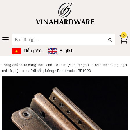
0
Toggle
navigation
Tiếng Việt
English
Trang chủ
Gia công: hàn, chấn, đúc nhựa, đúc hợp kim kẽm, nhôm, đột dập
chi tiết, tiện cnc
Pát sắt giường / Bed bracket BB1023