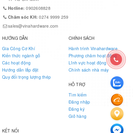
(mm)
Hotline:
0902608828
Chăm sóc KH:
0274 9999 259
Pat giường BB1023 xi mạ đồng
19x31x115
giả cổ
sales@vinahardware.com
HƯỚNG DẪN
CHÍNH SÁCH
Gia Công Cơ Khí
Hành trình Vinahardware
Kiến thức ngành gỗ
Phương châm hoạt động
Các hoạt động
Lĩnh vực hoạt động
Hướng dẫn lắp đặt
Chính sách nhà máy
Quy đổi trọng lượng thép
HỖ TRỢ
Tìm kiếm
Đăng nhập
Đăng ký
Giỏ hàng
KẾT NỐI