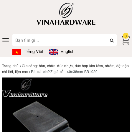
0
Toggle
navigation
Tiếng Việt
English
Trang chủ
Gia công: hàn, chấn, đúc nhựa, đúc hợp kim kẽm, nhôm, đột dập
chi tiết, tiện cnc
Pát sắt chữ Z giả cổ 140x38mm BB1020