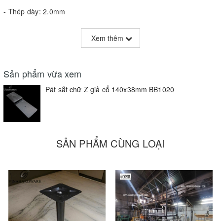
- Thép dày: 2.0mm
- Kích thước: dài x rộng = 140x38mm
Xem thêm
Tên sản phẩm/Items
Kích thước/Sizes AxBxCxD (mm)
Sản phẩm vừa xem
Pát chữ Z giả cổ BB1020
70x10x70x38mm
Pát sắt chữ Z giả cổ 140x38mm BB1020
SẢN PHẨM CÙNG LOẠI