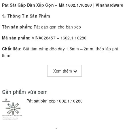
Pát Sắt Gấp Bàn Xếp Gọn – Mã 1602.1.10280 | Vinahardware
🔩
Thông Tin Sản Phẩm
Tên sản phẩm:
Pát gấp gọn cho bàn xếp
Mã sản phẩm:
VINA028457 – 1602.1.10280
Chất liệu:
Sắt tấm cứng dẻo dày 1.5mm – 2mm, thép láp phi
5mm
Cấu tạo:
Dập nguội chính xác, liên kết bằng đinh rive, tích hợp lò
Xem thêm
xo kéo giúp đóng/mở linh hoạt
Sản phẩm vừa xem
Pát sắt bàn xếp 1602.1.10280