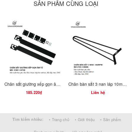
SẢN PHẨM CÙNG LOẠI
Chân sắt giường xếp gọn âm tủ Vinahardware - Mã 3100.1.33726
Chân bàn sắt 3 nan láp 10mm - Chân Hairpin Vinahardware - Mã 2103.1.08606
Phân loại sản phẩm:
185.220₫
Liên hệ
Bas U ngắn
Bas U dài
Tìm kiếm nhiều:
Bas gập
• Trang chủ
• Giới thiệu
• Sản phẩm
Bề mặt:
Hàng phôi (chưa sơn) – có thể sơn/mạ theo yêu cầu