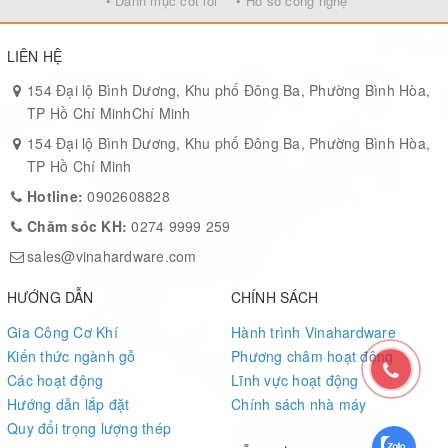
• Danh mục cốt lõi
• Hồ sơ công nghệ
Sản xuất:
Tại nhà máy Vinahardware – Việt Nam
LIÊN HỆ
154 Đại lộ Bình Dương, Khu phố Đông Ba, Phường Bình Hòa,
TP Hồ Chí MinhChí Minh
154 Đại lộ Bình Dương, Khu phố Đông Ba, Phường Bình Hòa,
TP Hồ Chí Minh
Hotline:
0902608828
Chăm sóc KH:
0274 9999 259
sales@vinahardware.com
HƯỚNG DẪN
CHÍNH SÁCH
Gia Công Cơ Khí
Hành trình Vinahardware
Kiến thức ngành gỗ
Phương châm hoạt động
Các hoạt động
Lĩnh vực hoạt động
Hướng dẫn lắp đặt
Chính sách nhà máy
Quy đổi trọng lượng thép