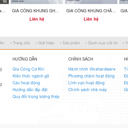
Kích thước/Sizes AxBxCxD (mm)
Giường tầng Vinahardware
GIA CÔNG KHUNG GHẾ TRƯỜNG HỌC MÀU ĐEN - VNH805480482B
GIA CÔNG KHUNG CHÂN BÀN CÀ PHÊ VUÔNG - VNH00770
Liên hệ
Liên hệ
70x48x20x40mm
ều:
• Trang chủ
• Giới thiệu
• Sản phẩm
• Danh mục cốt lõi
• 
HƯỚNG DẪN
CHÍNH SÁCH
H
ng
Gia Công Cơ Khí
Hành trình Vinahardware
T
Kiến thức ngành gỗ
Phương châm hoạt động
Đ
Các hoạt động
Lĩnh vực hoạt động
Đ
ng
Hướng dẫn lắp đặt
Chính sách nhà máy
G
Quy đổi trọng lượng thép