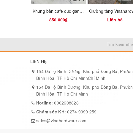
Tên sản phẩm/Items
Khung bàn cafe đúc gang Vinahardware
850.000₫
Liên hệ
Pát móc quần áo inox 304 không rỉ P1363
Tìm kiếm nhi
LIÊN HỆ
154 Đại lộ Bình Dương, Khu phố Đông Ba, Phườ
Bình Hòa, TP Hồ Chí MinhChí Minh
154 Đại lộ Bình Dương, Khu phố Đông Ba, Phườ
Bình Hòa, TP Hồ Chí Minh
Hotline:
0902608828
Chăm sóc KH:
0274 9999 259
sales@vinahardware.com