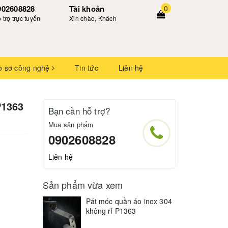
902608828
Tài khoản
0
 trợ trực tuyến
Xin chào, Khách
ồ sơ công nghệ
Tin tức
Liên hệ
P1363
Bạn cần hỗ trợ?
Mua sản phẩm
0902608828
Liên hệ
Sản phẩm vừa xem
Pát móc quần áo inox 304
không rỉ P1363