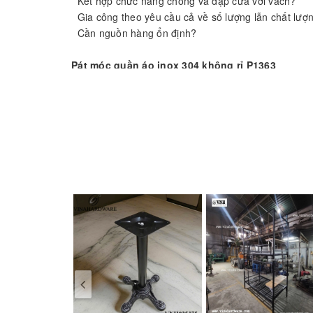
Kết hợp chức năng chống va đập cửa với vách?
Gia công theo yêu cầu cả về số lượng lẫn chất lượ
Cần nguồn hàng ổn định?
Pát móc quần áo inox 304 không rỉ P1363
Không lo sợ bị rỉ sét, bị vết ố là do gia công từ vật
ngay trong điều kiện môi trường ẩm ướt.
Hai chức năng trên một sản phẩm thích hợp gắn vào 
cao su chống va đập cánh cửa không lo sợ cánh cửa 
Cứng cáp và chắc chắn nhưng không kém phần tinh
Luôn đáp ứng nhu cầu khách hàng, gia công theo số
Thông tin sản phẩm
- Vật liệu: inox không rỉ 304
- Màu sắc: trắng xước
- Kích thước: bảng vẽ đính kèm
- Chức năng: móc quần áo