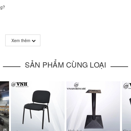
ng?
Xem thêm
 liệu Inox không rỉ 304. Màu sắc đẹp và cho cảm giác sạch sẽ, thân t
vị trí ngay góc cánh cửa Toilet dùng cho móc áo, đồng thời kết hợ
sau thời gian sử dụng bị va đập gây ồn, làm hỏng cánh cửa.
SẢN PHẨM CÙNG LOẠI
 tế, dễ sử dụng.
 lượng nhà máy, công trình dự án.