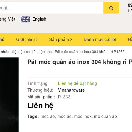
0
Hỗ
ếng Việt
English
chủ
Giới thiệu
Sản phẩm
Danh mục cốt lõi
H
hôm, đột dập chi tiết, tiện cnc
Pát móc quần áo inox 304 không rỉ P1363
Pát móc quần áo inox 304 không rỉ 
Tình trạng:
Liên hệ để đặt hàng
Thương hiệu:
Vinahardware
Mã sản phẩm:
P1363
Liên hệ
Tags:
moc ao
,
móc áo
,
móc inox
,
mó cuần áo