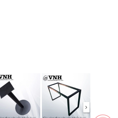
hiện
p chốt