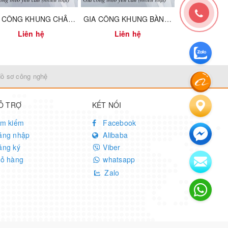
GIA CÔNG KHUNG CHÂN BÀN CÀ PHÊ TRÒN, SƠN ĐEN MỜ - VNH300200720
GIA CÔNG KHUNG BÀN SẮT THÁO RÁP RỜI DÙNG NGÀM - VNH63001200
Liên hệ
Liên hệ
Liên
Hồ sơ công nghệ
Ỗ TRỢ
KẾT NỐI
ìm kiếm
Facebook
ăng nhập
Alibaba
ăng ký
Viber
iỏ hàng
whatsapp
Zalo