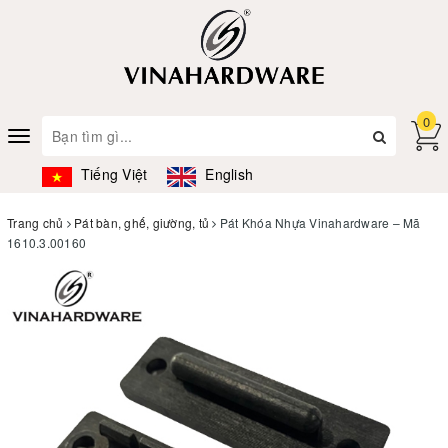
0
Toggle
navigation
Tiếng Việt
English
Trang chủ
Pát bàn, ghế, giường, tủ
Pát Khóa Nhựa Vinahardware – Mã
1610.3.00160