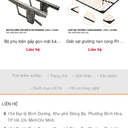
Kiểu liên kết:
Bắt vít 2 đầu / khóa ngàm
Ứng dụng:
Cố định nắp bàn, khóa chân bàn, khóa cơ cấu xếp
Thương hiệu:
Vinahardware – Việt Nam
Ưu Điểm Nổi Bật:
Bộ phụ kiện gấp gọn mặt bàn training 1602.1.10281
Giát vạt giường nan cong R1000XD2000mm – Mã 3101.1.01000
Liên hệ
Liên hệ
Nhỏ gọn – chắc chắn:
Giữ chân bàn cố định an toàn, chống
rung.
Nhựa đúc bền cao:
Không rỉ sét, chịu va đập tốt.
Tìm kiếm nhiều:
• Trang chủ
• Giới thiệu
• Sản phẩm
Lắp đặt dễ dàng:
2 lỗ bắt vít định vị nhanh, cố định chắc.
• Danh mục cốt lõi
• Hồ sơ công nghệ
Tùy chỉnh theo yêu cầu:
Có thể sản xuất với vật liệu hoặc kích
thước riêng.
LIÊN HỆ
Ứng dụng rộng:
Dùng cho bàn xếp, bàn học sinh, bàn picnic, tủ
154 Đại lộ Bình Dương, Khu phố Đông Ba, Phường Bình Hòa,
kỹ thuật.
TP Hồ Chí MinhChí Minh