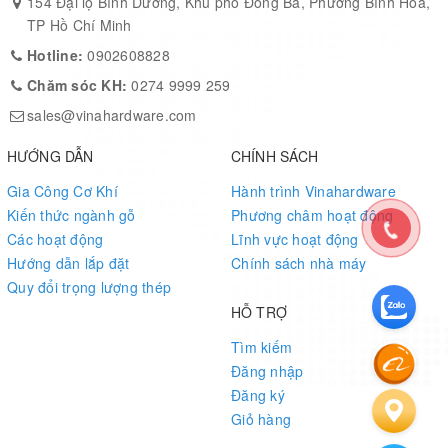
Ứng Dụng:
154 Đại lộ Bình Dương, Khu phố Đông Ba, Phường Bình Hòa,
TP Hồ Chí Minh
Cơ cấu khóa bàn xếp gọn
Hotline:
0902608828
Chốt khóa nắp bàn hoặc giá đỡ
Chăm sóc KH:
0274 9999 259
sales@vinahardware.com
Thiết bị gấp di động, bàn hội nghị
Dụng cụ thể thao, nội thất di động
HƯỚNG DẪN
CHÍNH SÁCH
Gia Công Cơ Khí
Hành trình Vinahardware
MOQ & Giao Hàng:
Kiến thức ngành gỗ
Phương châm hoạt động
Các hoạt động
Lĩnh vực hoạt động
Số lượng tối thiểu:
5.000 cái
Hướng dẫn lắp đặt
Chính sách nhà máy
Thời gian giao hàng:
15–20 ngày làm việc
Quy đổi trọng lượng thép
HỖ TRỢ
Đóng gói:
500 cái/thùng carton
Tìm kiếm
Cam Kết Từ Vinahardware:
Đăng nhập
Đăng ký
Vinahardware
– nhà sản xuất phụ kiện cơ khí và nhựa kỹ thuật
Giỏ hàng
hàng đầu Việt Nam, chuyên cung cấp
pát nhựa, bản lề, khóa cơ