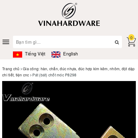
0
Toggle
navigation
Tiếng Việt
English
Trang chủ
Gia công: hàn, chấn, đúc nhựa, đúc hợp kim kẽm, nhôm, đột dập
chi tiết, tiện cnc
Pát (bát) chốt móc P8298