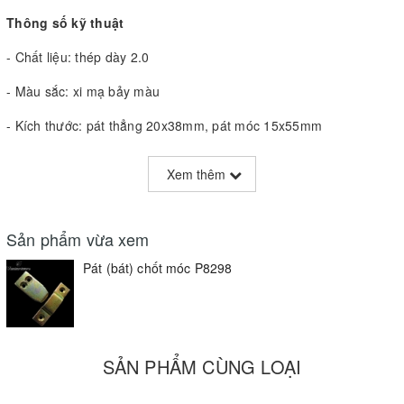
Thông số kỹ thuật
- Chất liệu: thép dày 2.0
- Màu sắc: xi mạ bảy màu
- Kích thước: pát thẳng 20x38mm, pát móc 15x55mm
Bracket P8298
Xem thêm
- Material: steel 2.0mm
- Color: yellow of zinc
Sản phẩm vừa xem
Pát (bát) chốt móc P8298
SẢN PHẨM CÙNG LOẠI