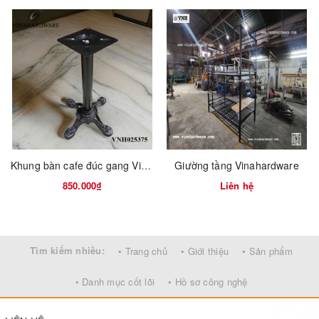
Khung bàn cafe đúc gang Vinahardware
Giường tầng Vinahardware
850.000₫
Liên hệ
Pát móc
Tìm kiếm nhiều:
• Trang chủ
• Giới thiệu
• Sản phẩm
Tên sản phẩm/Items
Kích thước/Sizes AxBxC (mm)
• Danh mục cốt lõi
• Hồ sơ công nghệ
Pát (bát) chốt móc P8298
20x38x15mm