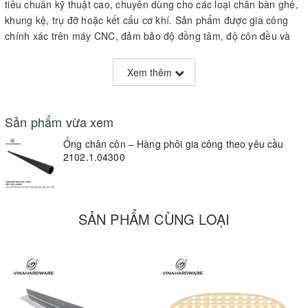
tiêu chuẩn kỹ thuật cao, chuyên dùng cho các loại chân bàn ghế,
khung kệ, trụ đỡ hoặc kết cấu cơ khí. Sản phẩm được gia công
chính xác trên máy CNC, đảm bảo độ đồng tâm, độ côn đều và
bề mặt mượt.
Xem thêm
Thông số kỹ thuật:
Đường kính đầu lớn:
Ø48m
Sản phẩm vừa xem
Đường kính đầu nhỏ:
Ø20–25mm
Ống chân côn – Hàng phôi gia công theo yêu cầu
Chiều dài tiêu chuẩn:
tùy chỉnh
2102.1.04300
Vật liệu:
Thép, inox, nhôm, sắt ống dày 0.8–2.0mm
Công nghệ:
Cán côn, hàn kín, mài bóng, xử lý chống gỉ
SẢN PHẨM CÙNG LOẠI
Dung sai:
±0.2mm
Ứng dụng:
Chân ghế, chân bàn, trụ giường, khung thép trang trí