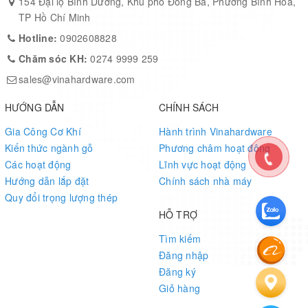
154 Đại lộ Bình Dương, Khu phố Đông Ba, Phường Bình Hòa,
TP Hồ Chí Minh
Hotline:
0902608828
Chăm sóc KH:
0274 9999 259
sales@vinahardware.com
HƯỚNG DẪN
CHÍNH SÁCH
Gia Công Cơ Khí
Hành trình Vinahardware
Kiến thức ngành gỗ
Phương châm hoạt động
Các hoạt động
Lĩnh vực hoạt động
Hướng dẫn lắp đặt
Chính sách nhà máy
Quy đổi trọng lượng thép
HỖ TRỢ
Tìm kiếm
Đăng nhập
Đăng ký
Giỏ hàng