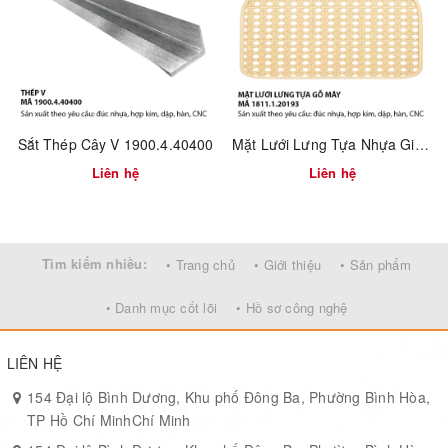
Cột đỡ hoặc phụ kiện lắp ghép cơ khí
Gia công theo bản vẽ kỹ thuật hoặc mẫu thực tế
Ưu điểm:
Độ cứng và khả năng chịu tải cao
Sắt Thép Cây V 1900.4.40400
Mặt Lưới Lưng Tựa Nhựa Giả Mây – Mã 1811.1.20193
Gia công tinh xảo, dễ dàng hàn nối và sơn phủ
Liên hệ
Liên hệ
Có thể đặt theo kích thước riêng, số lượng nhỏ
Tìm kiếm nhiều:
• Trang chủ
• Giới thiệu
• Sản phẩm
• Danh mục cốt lõi
• Hồ sơ công nghệ
LIÊN HỆ
154 Đại lộ Bình Dương, Khu phố Đông Ba, Phường Bình Hòa,
TP Hồ Chí MinhChí Minh