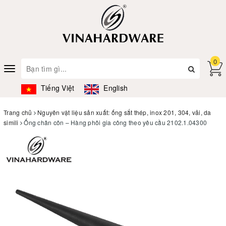
0
Toggle
navigation
Tiếng Việt
English
Trang chủ
Nguyên vật liệu sản xuất: ống sắt thép, inox 201, 304, vải, da
simili
Ống chân côn – Hàng phôi gia công theo yêu cầu 2102.1.04300