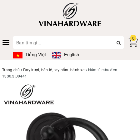
0
Toggle
navigation
Tiếng Việt
English
Trang chủ
Ray trượt, bản lề, tay nắm, bánh xe
Núm tủ màu đen
1330.3.00441