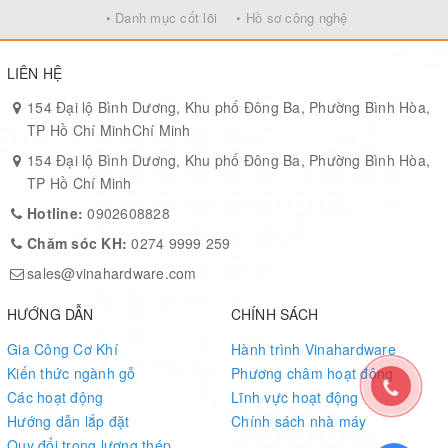
mới và không bị bong tróc trong thời gian dài.
• Danh mục cốt lõi
• Hồ sơ công nghệ
Dễ lắp đặt
: Thiết kế phù hợp, nhanh chóng tháo và lắp mà không
cần dụng cụ phức tạp.
LIÊN HỆ
154 Đại lộ Bình Dương, Khu phố Đông Ba, Phường Bình Hòa,
TP Hồ Chí MinhChí Minh
154 Đại lộ Bình Dương, Khu phố Đông Ba, Phường Bình Hòa,
TP Hồ Chí Minh
Hotline:
0902608828
Chăm sóc KH:
0274 9999 259
sales@vinahardware.com
HƯỚNG DẪN
CHÍNH SÁCH
Gia Công Cơ Khí
Hành trình Vinahardware
Kiến thức ngành gỗ
Phương châm hoạt động
Các hoạt động
Lĩnh vực hoạt động
Hướng dẫn lắp đặt
Chính sách nhà máy
Quy đổi trọng lượng thép