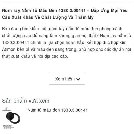
Núm Tay Nắm Tủ Màu Đen 1330.3.00441 – Đáp Ứng Mọi Yêu
Cầu Xuất Khẩu Về Chất Lượng Và Thẩm Mỹ
Bạn đang tìm kiếm một núm tay nắm tủ màu đen phong cách,
chất lượng cao để nâng tầm không gian nội thất? Núm tay nắm tủ
1330.3.00441 chính là lựa chọn hoàn hảo, kết hợp đúc hợp kim
Atimon bền bỉ và màu đen sang trọng, phù hợp cho các dự án nội
thất xuất khẩu và nội địa cao cấp.
Điểm nổi bật của sản phẩm:
Xem thêm
Chất liệu đúc hợp kim Atimon cao cấp
:
Được gia công chính xác, đảm bảo độ bền bỉ, kháng gỉ và chịu
lực tốt, thích hợp cho các ngăn kéo cánh lớn và tủ nhiều vùng
Sản phẩm vừa xem
chịu tải.
Núm tủ màu đen 1330.3.00441
Màu sắc đen sang trọng
:
Bề mặt hoàn thiện bóng mịn, tạo vẻ đẹp tinh tế, hiện đại phù hợp
với mọi phong cách nội thất từ cổ điển đến tối giản.