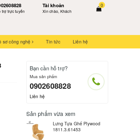
902608828
Tài khoản
0
 trợ trực tuyến
Xin chào, Khách
ồ sơ công nghệ
Tin tức
Liên hệ
3
Bạn cần hỗ trợ?
Mua sản phẩm
0902608828
Liên hệ
Sản phẩm vừa xem
Lưng Tựa Ghế Plywood
1811.3.61453