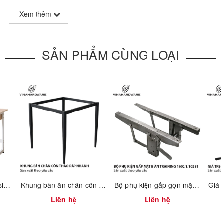
Xem thêm
SẢN PHẨM CÙNG LOẠI
ặc dán veneer)
ghế
ao cấp
âu
Khung bàn học sinh – sinh viên 750mm tháo ráp nhanh Vinahardware 2300.1.34805
Khung bàn ăn chân côn tháo ráp nhanh 2300.1.73736
Bộ phụ kiện gấp gọn mặt bàn training 1602.1.10281
Liên hệ
Liên hệ