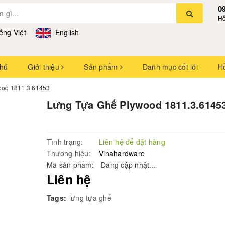
0
Hỗ
ếng Việt
English
chủ
Giới thiệu
Sản phẩm
Danh mục cốt lõi
H
ood 1811.3.61453
Lưng Tựa Ghế Plywood 1811.3.6145
Tình trạng:
Liên hệ để đặt hàng
Thương hiệu:
Vinahardware
Mã sản phẩm:
Đang cập nhật...
Liên hệ
Tags:
lưng tựa ghế