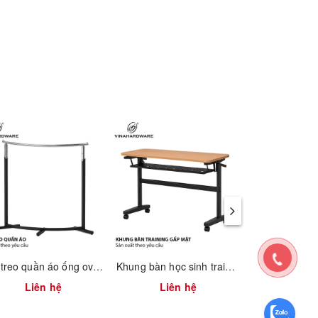
Giá treo quần áo ống oval 1900.1.13506
Khung bàn học sinh training gấp mặt xếp gọn có hộc bàn Vinahardware - 2300.1.07409
Liên hệ
Liên hệ
Liên