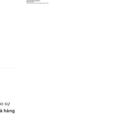
ạo sự
hà hàng