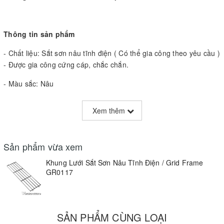
Thông tin sản phẩm
- Chất liệu: Sắt sơn nâu tĩnh điện ( Có thể gia công theo yêu cầu )
- Được gia công cứng cáp, chắc chắn.
- Màu sắc: Nâu
- Kích thước: Bảng vẽ đính kèm
Xem thêm
Kích thước/Sizes
Tên sản phẩm/Items
(mm)
Sản phẩm vừa xem
Khung lưới sắt sơn nâu tĩnh điện
Khung Lưới Sắt Sơn Nâu Tĩnh Điện / Grid Frame
920x155x55mm
GR0116
GR0117
SẢN PHẨM CÙNG LOẠI