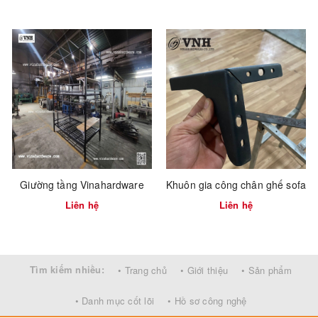
Giường tầng Vinahardware
Khuôn gia công chân ghế sofa
Liên hệ
Liên hệ
Tìm kiếm nhiều:
• Trang chủ
• Giới thiệu
• Sản phẩm
• Danh mục cốt lõi
• Hồ sơ công nghệ