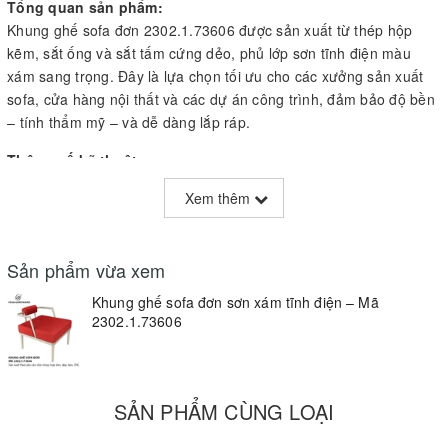
Tổng quan sản phẩm:
Khung ghế sofa đơn 2302.1.73606 được sản xuất từ thép hộp
kẽm, sắt ống và sắt tấm cứng dẻo, phủ lớp sơn tĩnh điện màu
xám sang trọng. Đây là lựa chọn tối ưu cho các xưởng sản xuất
sofa, cửa hàng nội thất và các dự án công trình, đảm bảo độ bền
– tính thẩm mỹ – và dễ dàng lắp ráp.
Thông số kỹ thuật:
Vật liệu:
Xem thêm
Sắt hộp kẽm: 30×30mm, dày 1mm
Sản phẩm vừa xem
Sắt tấm cứng dẻo: dày 2mm
Khung ghế sofa đơn sơn xám tĩnh điện – Mã
Sắt tấm cứng dẻo: dày 5mm
2302.1.73606
Sắt ống Ø42mm, dày 1mm
Sắt ống Ø26.5mm, dày 1mm
SẢN PHẨM CÙNG LOẠI
Bề mặt: Sơn tĩnh điện màu xám, chống gỉ sét, chống oxy hóa.