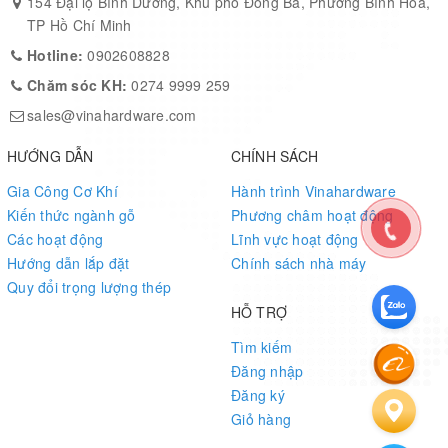
154 Đại lộ Bình Dương, Khu phố Đông Ba, Phường Bình Hòa,
TP Hồ Chí Minh
Hotline:
0902608828
Chăm sóc KH:
0274 9999 259
sales@vinahardware.com
HƯỚNG DẪN
CHÍNH SÁCH
Gia Công Cơ Khí
Hành trình Vinahardware
Kiến thức ngành gỗ
Phương châm hoạt động
Các hoạt động
Lĩnh vực hoạt động
Hướng dẫn lắp đặt
Chính sách nhà máy
Quy đổi trọng lượng thép
HỖ TRỢ
Tìm kiếm
Đăng nhập
Đăng ký
Giỏ hàng