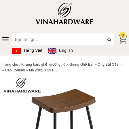
0
Toggle
navigation
Tiếng Việt
English
Trang chủ
Khung bàn, ghế, giường, tủ
Khung Ghế Bar – Ống Sắt Ø19mm
– Cao 750mm – Mã 2302.1.29166