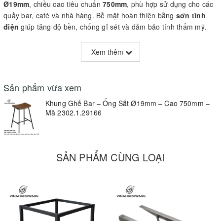
Ø19mm
, chiều cao tiêu chuẩn
750mm
, phù hợp sử dụng cho các
quầy bar, café và nhà hàng. Bề mặt hoàn thiện bằng
sơn tĩnh
điện
giúp tăng độ bền, chống gỉ sét và đảm bảo tính thẩm mỹ.
Thông Số Kỹ Thuật
Xem thêm
Mã sản phẩm:
2302.1.29166
Sản phẩm vừa xem
Chất liệu:
Ống sắt Ø19mm
Khung Ghế Bar – Ống Sắt Ø19mm – Cao 750mm –
Chiều cao:
750mm
Mã 2302.1.29166
Hoàn thiện:
Sơn tĩnh điện chống gỉ
Ứng dụng:
Ghế bar, ghế quán ăn, khách sạn, café
SẢN PHẨM CÙNG LOẠI
Ưu Điểm
Khung sắt chịu lực tốt, thiết kế chắc chắn
Sơn tĩnh điện bền màu, chống trầy xước