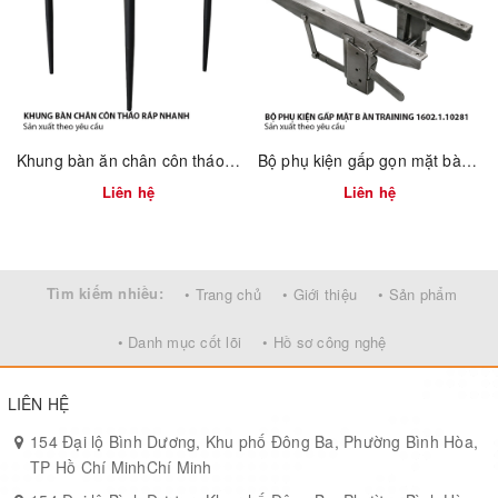
Có thể kết hợp đa dạng mặt ghế (gỗ, nệm, plywood)
Dễ dàng sử dụng trong các không gian thương mại
Ứng Dụng
Quán bar – café
Khung bàn ăn chân côn tháo ráp nhanh 2300.1.73736
Bộ phụ kiện gấp gọn mặt bàn training 1602.1.10281
Nhà hàng – khách sạn
Liên hệ
Liên hệ
Quầy tiếp khách – resort
Tìm kiếm nhiều:
• Trang chủ
• Giới thiệu
• Sản phẩm
• Danh mục cốt lõi
• Hồ sơ công nghệ
LIÊN HỆ
154 Đại lộ Bình Dương, Khu phố Đông Ba, Phường Bình Hòa,
TP Hồ Chí MinhChí Minh