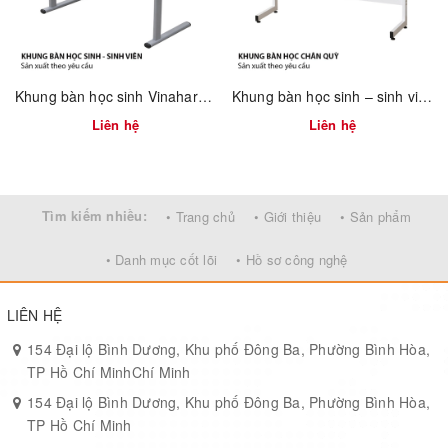
tốt và ổn định.
3. Ưu Điểm Nổi Bật
Khung bàn học sinh Vinahardware sơn xám – 2300.3.12908
Khung bàn học sinh – sinh viên 750mm tháo ráp nhanh Vinahardware 2300.1.34805
Khung thép sơn tĩnh điện chống rỉ
, bền đẹp theo thời gian,
phù hợp khí hậu nhiệt đới.
Liên hệ
Liên hệ
Thiết kế lưng cong ergonomic
, tạo sự thoải mái cho người
dùng.
Tìm kiếm nhiều:
• Trang chủ
• Giới thiệu
• Sản phẩm
Tùy biến linh hoạt:
Có thể chọn màu sơn đen, trắng, hoặc ghi;
mặt ghế veneer, MDF hoặc gỗ cao su tự nhiên.
• Danh mục cốt lõi
• Hồ sơ công nghệ
Dễ vệ sinh – dễ di chuyển
, trọng lượng nhẹ, phù hợp sản xuất
hàng loạt cho dự án.
LIÊN HỆ
4. Ứng Dụng
154 Đại lộ Bình Dương, Khu phố Đông Ba, Phường Bình Hòa,
TP Hồ Chí MinhChí Minh
Phòng ăn gia đình, quán ăn, nhà hàng, café, căn tin, ký túc xá,
154 Đại lộ Bình Dương, Khu phố Đông Ba, Phường Bình Hòa,
phòng họp nhân viên.
TP Hồ Chí Minh