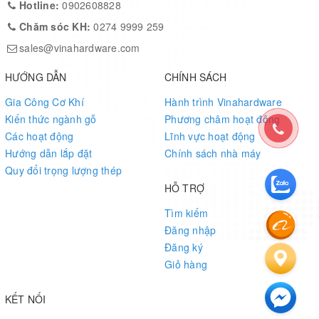
Dễ phối hợp với các mẫu bàn khung thép hoặc khung gỗ của
Hotline:
0902608828
Vinahardware
.
Chăm sóc KH:
0274 9999 259
sales@vinahardware.com
5. Tiêu Chuẩn Sản Xuất
HƯỚNG DẪN
CHÍNH SÁCH
Sản phẩm được
sơn tĩnh điện theo quy trình Vinahardware
:
Gia Công Cơ Khí
Hành trình Vinahardware
Xử lý bề mặt chống gỉ.
Kiến thức ngành gỗ
Phương châm hoạt động
Phun sơn bột tĩnh điện 2 lớp.
Các hoạt động
Lĩnh vực hoạt động
Hướng dẫn lắp đặt
Chính sách nhà máy
Sấy ở nhiệt độ 180–200°C để đạt độ bền cao, bám sơn tốt.
Quy đổi trọng lượng thép
HỖ TRỢ
Kiểm tra độ bền khung và độ nhẵn mối hàn trước khi đóng gói.
Tìm kiếm
Đăng nhập
Đăng ký
Giỏ hàng
KẾT NỐI