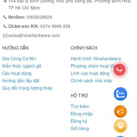
154 Đại lộ Bình Dương, Khu phố Đông Ba, Phường Bình Hòa,
vít.
TP Hồ Chí Minh
Sơn đen cát tĩnh điện
, chống oxy hóa, chống trầy xước.
Hotline:
0902608828
Chăm sóc KH:
0274 9999 259
Phù hợp
nhiều loại mặt bàn:
gỗ, MDF, đá nhân tạo, laminate.
sales@vinahardware.com
Sản xuất linh hoạt
theo kích thước yêu cầu dự án hoặc OEM.
HƯỚNG DẪN
CHÍNH SÁCH
Ứng Dụng
Gia Công Cơ Khí
Hành trình Vinahardware
Kiến thức ngành gỗ
Phương châm hoạt động
Bàn làm việc văn phòng
Các hoạt động
Lĩnh vực hoạt động
Hướng dẫn lắp đặt
Chính sách nhà máy
Bàn ăn, bàn họp, bàn cafe
Quy đổi trọng lượng thép
Nội thất dự án, không gian thương mại, showroom
HỖ TRỢ
Tìm kiếm
Đăng nhập
Thông Tin Sản Xuất
Đăng ký
Sản xuất tại:
Nhà máy Vinahardware – TP. Hồ Chí Minh
Giỏ hàng