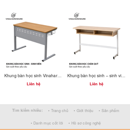
Mỗi khung bàn đi kèm chân tăng chỉnh giúp điều chỉnh độ cân
bằng dễ dàng khi thi công trên các mặt sàn không bằng phẳng.
Ưu điểm nổi bật:
Thiết kế hiện đại, đẹp và khác biệt
Chịu lực tốt – phù hợp với mặt gỗ nguyên tấm hoặc bàn lớn
Dễ lắp đặt và có thể sản xuất theo yêu cầu riêng
Bề mặt hoàn thiện cao cấp – bền màu theo thời gian
Khung bàn học sinh Vinahardware sơn xám – 2300.3.12908
Khung bàn học sinh – sinh viên 750mm tháo ráp nhanh Vinahardware 2300.1.34805
Liên hệ
Liên hệ
Tìm kiếm nhiều:
• Trang chủ
• Giới thiệu
• Sản phẩm
• Danh mục cốt lõi
• Hồ sơ công nghệ