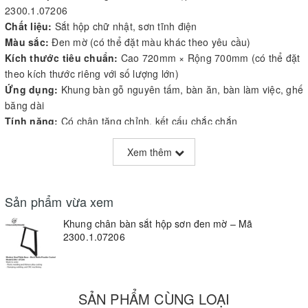
2300.1.07206
Chất liệu:
Sắt hộp chữ nhật, sơn tĩnh điện
Màu sắc:
Đen mờ (có thể đặt màu khác theo yêu cầu)
Kích thước tiêu chuẩn:
Cao 720mm × Rộng 700mm (có thể đặt
theo kích thước riêng với số lượng lớn)
Ứng dụng:
Khung bàn gỗ nguyên tấm, bàn ăn, bàn làm việc, ghế
băng dài
Tính năng:
Có chân tăng chỉnh, kết cấu chắc chắn
Đơn hàng tối thiểu:
300 bộ
Xem thêm
Thời gian giao hàng:
15–25 ngày làm việc
Hỗ trợ OEM/ODM:
Có hỗ trợ thiết kế riêng, in logo, sản xuất theo
dự án
Sản phẩm vừa xem
Xuất xứ:
Việt Nam – Vinahardware
Khung chân bàn sắt hộp sơn đen mờ – Mã
Mô tả sản phẩm:
2300.1.07206
Mẫu chân bàn sắt 2300.1.07206 sở hữu thiết kế độc đáo, đường
gấp khúc kiểu chữ Z hiện đại, tạo điểm nhấn cho mọi không gian
nội thất. Sản phẩm được làm từ sắt hộp dày, sơn tĩnh điện đen
mờ chống rỉ và chống trầy xước, đảm bảo độ bền và thẩm mỹ lâu
SẢN PHẨM CÙNG LOẠI
dài.