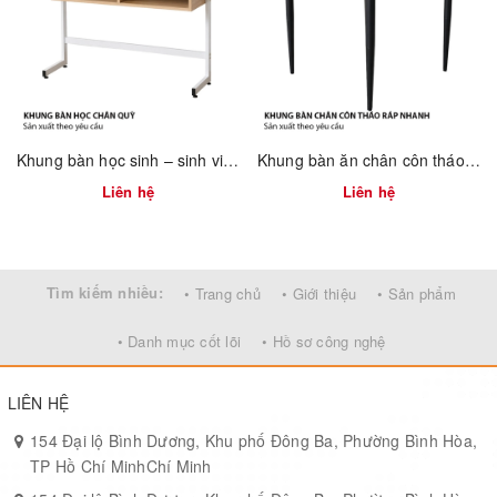
Quy trình sản xuất chính
Cắt ống thép
theo kích thước CNC.
Uốn & dập
tạo dáng chân, hộc được dập định hình.
Khung bàn học sinh – sinh viên 750mm tháo ráp nhanh Vinahardware 2300.1.34805
Khung bàn ăn chân côn tháo ráp nhanh 2300.1.73736
Hàn & ghép
: hàn trong jig cố định để đảm bảo kích thước đồng
Liên hệ
Liên hệ
nhất.
Xử lý bề mặt:
mài, tẩy dầu, xử lý hóa học chống gỉ.
Sơn tĩnh điện:
phun và nung bảo ôn; kiểm tra độ phủ, độ bám
Tìm kiếm nhiều:
• Trang chủ
• Giới thiệu
• Sản phẩm
sơn.
• Danh mục cốt lõi
• Hồ sơ công nghệ
Lắp rắp QC:
kiểm tra kích thước, độ chắc hàn, thử chịu tải ngẫu
nhiên, đóng gói.
LIÊN HỆ
Ưu điểm nổi bật
154 Đại lộ Bình Dương, Khu phố Đông Ba, Phường Bình Hòa,
TP Hồ Chí MinhChí Minh
Kết cấu vững chắc:
ống φ22 và hộc tôn 1.0 mm chịu lực tốt,