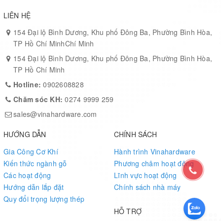
Kết cấu
vững chắc, chịu lực cao
cho mặt bàn lớn.
LIÊN HỆ
Bề mặt sơn tĩnh điện đen cát
sang trọng, chống trầy xước,
chống ẩm.
154 Đại lộ Bình Dương, Khu phố Đông Ba, Phường Bình Hòa,
TP Hồ Chí MinhChí Minh
Cơ cấu ráp nhanh
bằng ngàm âm dương, không cần hàn.
154 Đại lộ Bình Dương, Khu phố Đông Ba, Phường Bình Hòa,
Phù hợp cho
nhiều kiểu mặt bàn:
gỗ công nghiệp, đá marble,
TP Hồ Chí Minh
laminate.
Hotline:
0902608828
Thiết kế hiện đại, đồng bộ với
các dòng nội thất văn phòng
Chăm sóc KH:
0274 9999 259
cao cấp.
sales@vinahardware.com
HƯỚNG DẪN
CHÍNH SÁCH
Ứng Dụng
Gia Công Cơ Khí
Hành trình Vinahardware
Bàn làm việc giám đốc, trưởng phòng
Kiến thức ngành gỗ
Phương châm hoạt động
Các hoạt động
Lĩnh vực hoạt động
Bàn họp nhỏ hoặc bàn làm việc đôi
Hướng dẫn lắp đặt
Chính sách nhà máy
Quy đổi trọng lượng thép
Không gian nội thất văn phòng hiện đại, cao cấp
HỖ TRỢ