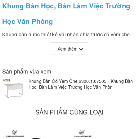
Khung Bàn Học, Bàn Làm Việc Trường
Học Văn Phòng
Khung bàn được thiết kế với phần phía trước có yếm che,
tinh tế, tạo cảm giác ngồi thảo mái
Xem thêm
Khung bàn sử dụng chất liệu thép, chắc chắn, bền đẹp
Khung bàn có kích thước: 1200x500x750mm phù hợp cho
Sản phẩm vừa xem
1 đến 2 người ngồi
Khung Bàn Có Yếm Che 2300.1.07505 - Khung Bàn
Học, Bàn Làm Việc Trường Học Văn Phòn
Sử dụng khung bàn trên làm bàn trường học, bàn trung tâm
dạy lái xe, dạy tiếng anh, bàn phòng chờ, căn tin,... đều
phù hợp
SẢN PHẨM CÙNG LOẠI