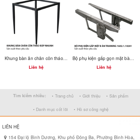
Khung bàn ăn chân côn tháo ráp nhanh 2300.1.73736
Bộ phụ kiện gấp gọn mặt bàn training 1602.1.10281
Liên hệ
Liên hệ
Tìm kiếm nhiều:
• Trang chủ
• Giới thiệu
• Sản phẩm
• Danh mục cốt lõi
• Hồ sơ công nghệ
LIÊN HỆ
154 Đại lộ Bình Dương, Khu phố Đông Ba, Phường Bình Hòa,