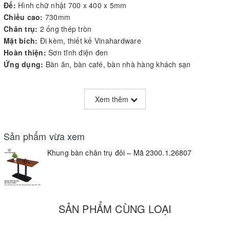
Đế:
Hình chữ nhật 700 x 400 x 5mm
Chiều cao:
730mm
Chân trụ:
2 ống thép tròn
Mặt bích:
Đi kèm, thiết kế Vinahardware
Hoàn thiện:
Sơn tĩnh điện đen
Ứng dụng:
Bàn ăn, bàn café, bàn nhà hàng khách sạn
Giới thiệu sản phẩm
Xem thêm
Khung bàn chân trụ đôi
2300.1.26807
do Vinahardware sản xuất
có thiết kế hiện đại với đế mỏng chữ nhật và hai trụ tròn chắc
chắn. Sản phẩm được phủ sơn tĩnh điện chống gỉ, mang lại độ
Sản phẩm vừa xem
bền cao và tính thẩm mỹ, thích hợp cho bàn ăn nhà hàng, quán
Khung bàn chân trụ đôi – Mã 2300.1.26807
café, khách sạn.
Thông số kỹ thuật
Vật liệu: Thép cao cấp
SẢN PHẨM CÙNG LOẠI
Đế: 700 x 400 x 5mm, dạng chữ nhật