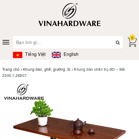
0
Toggle
navigation
Tiếng Việt
English
Trang chủ
Khung bàn, ghế, giường, tủ
Khung bàn chân trụ đôi – Mã
2300.1.26807