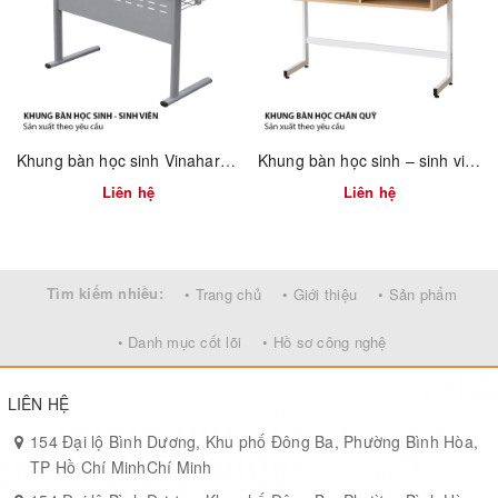
Ưu điểm sản phẩm
Chịu lực vượt trội:
Đế thép dày 20mm, bền chắc.
Ổn định cao:
Thiết kế trụ đôi cân bằng tải trọng.
Thẩm mỹ hiện đại:
Màu đen sang trọng, dễ phối nội thất.
Khung bàn học sinh Vinahardware sơn xám – 2300.3.12908
Khung bàn học sinh – sinh viên 750mm tháo ráp nhanh Vinahardware 2300.1.34805
Liên hệ
Liên hệ
Ứng dụng linh hoạt:
Thích hợp cho nhà hàng, café, khách sạn.
Gia công chất lượng:
CNC, hàn chính xác, bề mặt hoàn thiện
đẹp.
Tìm kiếm nhiều:
• Trang chủ
• Giới thiệu
• Sản phẩm
• Danh mục cốt lõi
• Hồ sơ công nghệ
LIÊN HỆ
154 Đại lộ Bình Dương, Khu phố Đông Ba, Phường Bình Hòa,
TP Hồ Chí MinhChí Minh