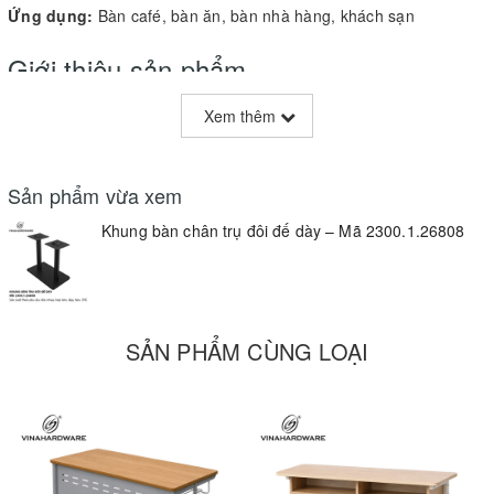
Ứng dụng:
Bàn café, bàn ăn, bàn nhà hàng, khách sạn
Giới thiệu sản phẩm
Khung bàn trụ đôi
2300.1.26808
được Vinahardware sản xuất với
Xem thêm
thiết kế đế dày 20mm, chắc chắn và hiện đại. Kết hợp 2 trụ thép
tròn φ76mm cùng mặt bích thẩm mỹ, sản phẩm đảm bảo sự ổn
định tuyệt đối cho các loại mặt bàn gỗ tự nhiên như gỗ me tây, gỗ
Sản phẩm vừa xem
cao su, hoặc MDF.
Khung bàn chân trụ đôi đế dày – Mã 2300.1.26808
Thông số kỹ thuật
Đế: 20mm dày, hình chữ nhật
SẢN PHẨM CÙNG LOẠI
Chân trụ: Ống thép φ76mm
Chiều cao: 730mm (tùy chỉnh)
Mặt bích: Vinahardware, bắt vít nhanh chóng
Sơn phủ: Tĩnh điện đen mờ, chống oxy hóa