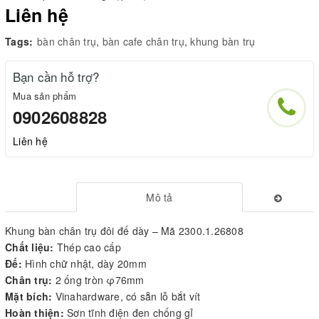
Liên hệ
Tags:
bàn chân trụ
,
bàn cafe chân trụ
,
khung bàn trụ
Bạn cần hỗ trợ?
Mua sản phẩm
0902608828
Liên hệ
Mô tả
Khung bàn chân trụ đôi đế dày – Mã 2300.1.26808
Chất liệu:
Thép cao cấp
Đế:
Hình chữ nhật, dày 20mm
Chân trụ:
2 ống tròn φ76mm
Mặt bích:
Vinahardware, có sẵn lỗ bắt vít
Hoàn thiện:
Sơn tĩnh điện đen chống gỉ