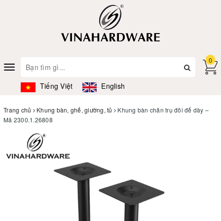
0
Toggle
navigation
Tiếng Việt
English
Trang chủ
Khung bàn, ghế, giường, tủ
Khung bàn chân trụ đôi đế dày –
Mã 2300.1.26808