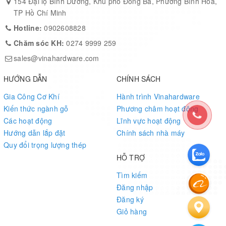
154 Đại lộ Bình Dương, Khu phố Đông Ba, Phường Bình Hòa,
TP Hồ Chí Minh
Hotline:
0902608828
Chăm sóc KH:
0274 9999 259
sales@vinahardware.com
HƯỚNG DẪN
CHÍNH SÁCH
Gia Công Cơ Khí
Hành trình Vinahardware
Kiến thức ngành gỗ
Phương châm hoạt động
Các hoạt động
Lĩnh vực hoạt động
Hướng dẫn lắp đặt
Chính sách nhà máy
Quy đổi trọng lượng thép
HỖ TRỢ
Tìm kiếm
Đăng nhập
Đăng ký
Giỏ hàng