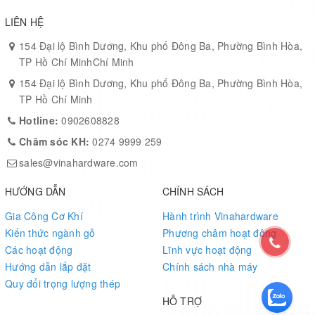
công dự án.
LIÊN HỆ
Tùy chỉnh theo yêu cầu:
Nhận sản xuất OEM/ODM cho đối tác
154 Đại lộ Bình Dương, Khu phố Đông Ba, Phường Bình Hòa,
xuất khẩu.
TP Hồ Chí MinhChí Minh
154 Đại lộ Bình Dương, Khu phố Đông Ba, Phường Bình Hòa,
Ứng Dụng:
TP Hồ Chí Minh
Bàn làm việc, bàn giám đốc
Hotline:
0902608828
Chăm sóc KH:
0274 9999 259
Bàn học sinh, bàn làm việc tại nhà
sales@vinahardware.com
Bàn café, bàn nhà hàng
HƯỚNG DẪN
CHÍNH SÁCH
Bàn thiết kế hoặc bàn đôi
Gia Công Cơ Khí
Hành trình Vinahardware
Kiến thức ngành gỗ
Phương châm hoạt động
Các hoạt động
Lĩnh vực hoạt động
Hướng dẫn lắp đặt
Chính sách nhà máy
Quy đổi trọng lượng thép
HỖ TRỢ