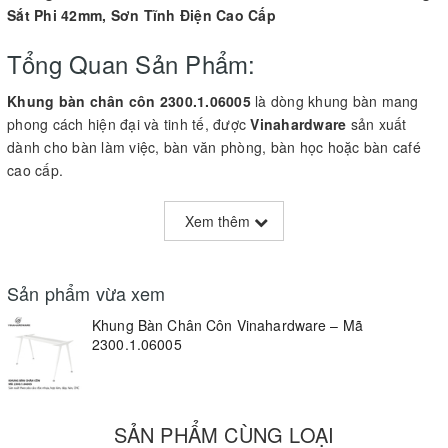
Sắt Phi 42mm, Sơn Tĩnh Điện Cao Cấp
Tổng Quan Sản Phẩm:
Khung bàn chân côn 2300.1.06005
là dòng khung bàn mang
phong cách hiện đại và tinh tế, được
Vinahardware
sản xuất
dành cho bàn làm việc, bàn văn phòng, bàn học hoặc bàn café
cao cấp.
Khung được chế tạo từ
sắt ống phi 42mm
, phần chân côn được
tiện theo độ dốc chuẩn, tạo cảm giác thanh thoát nhưng vẫn vững
Xem thêm
vàng. Kết cấu khung giằng chắc chắn giúp chịu tải tốt, ổn định
ngay cả khi sử dụng mặt bàn lớn.
Sản phẩm vừa xem
Lớp
sơn tĩnh điện Vinahardware
được thực hiện theo công nghệ
cao, có độ bền màu và khả năng chống gỉ lên đến
trên 2 năm
,
Khung Bàn Chân Côn Vinahardware – Mã
2300.1.06005
đảm bảo sản phẩm luôn mới, không bong tróc hoặc bạc màu.
Thông Số Kỹ Thuật:
SẢN PHẨM CÙNG LOẠI
Mã sản phẩm:
2300.1.06005