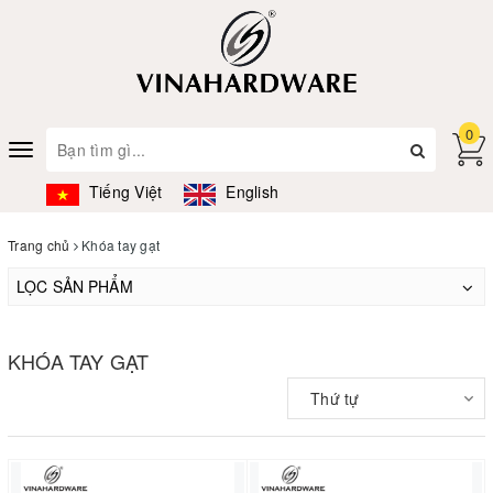
0
Toggle
navigation
Tiếng Việt
English
Trang chủ
Khóa tay gạt
LỌC SẢN PHẨM
KHÓA TAY GẠT
Thứ tự