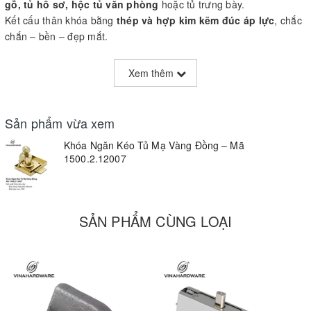
gỗ, tủ hồ sơ, hộc tủ văn phòng
hoặc tủ trưng bày.
Kết cấu thân khóa bằng
thép và hợp kim kẽm đúc áp lực
, chắc
chắn – bền – đẹp mắt.
📌
Thông số kỹ thuật:
Xem thêm
Vật liệu
: Thép + hợp kim kẽm đúc
Màu sắc
: Mạ vàng đồng sáng
Sản phẩm vừa xem
Loại khóa
: Ổ khóa chìa, 1/4 vòng
Khóa Ngăn Kéo Tủ Mạ Vàng Đồng – Mã
1500.2.12007
Ứng dụng
: Ngăn kéo, cánh tủ gỗ, tủ văn phòng
Lắp đặt
: Bắt vít – có thể lắp nổi hoặc âm
SẢN PHẨM CÙNG LOẠI
Phụ kiện đi kèm
: 2 chìa khóa thau + pát gài
💎
Ưu điểm nổi bật:
Vận hành êm – khóa chắc chắn
Thiết kế đẹp – tôn vẻ sang trọng cho sản phẩm nội thất