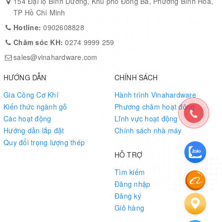
154 Đại lộ Bình Dương, Khu phố Đông Ba, Phường Bình Hòa,
TP Hồ Chí Minh
Hotline:
0902608828
Chăm sóc KH:
0274 9999 259
sales@vinahardware.com
HƯỚNG DẪN
CHÍNH SÁCH
Gia Công Cơ Khí
Hành trình Vinahardware
Kiến thức ngành gỗ
Phương châm hoạt động
Các hoạt động
Lĩnh vực hoạt động
Hướng dẫn lắp đặt
Chính sách nhà máy
Quy đổi trọng lượng thép
HỖ TRỢ
Tìm kiếm
Đăng nhập
Đăng ký
Giỏ hàng