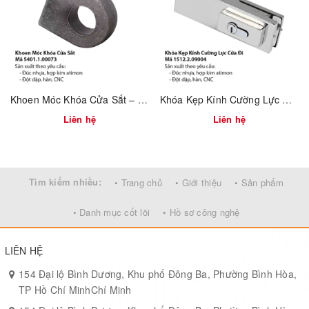
Dễ thi công – phù hợp kích thước tiêu chuẩn ngăn kéo
Có thể đặt hàng OEM – logo riêng, đóng gói theo yêu cầu
📦
MOQ & Giao hàng:
Tối thiểu: 1.000 chiếc
Khoen Móc Khóa Cửa Sắt – Mã 5401.1.00073
Khóa Kẹp Kính Cường Lực Cửa Đi – Mã 1512.2.09004
Liên hệ
Liên hệ
Thời gian: 10–15 ngày
Tìm kiếm nhiều:
• Trang chủ
• Giới thiệu
• Sản phẩm
• Danh mục cốt lõi
• Hồ sơ công nghệ
LIÊN HỆ
154 Đại lộ Bình Dương, Khu phố Đông Ba, Phường Bình Hòa,
TP Hồ Chí MinhChí Minh