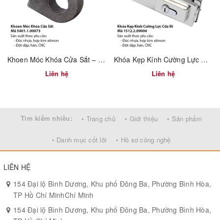
Có thể đặt hàng OEM, đóng gói theo tiêu chuẩn dự án
Khoen Móc Khóa Cửa Sắt – Mã 5401.1.00073
Khóa Kẹp Kính Cường Lực Cửa Đi – Mã 1512.2.09004
Liên hệ
Liên hệ
Tìm kiếm nhiều:
• Trang chủ
• Giới thiệu
• Sản phẩm
• Danh mục cốt lõi
• Hồ sơ công nghệ
LIÊN HỆ
154 Đại lộ Bình Dương, Khu phố Đông Ba, Phường Bình Hòa,
TP Hồ Chí MinhChí Minh
154 Đại lộ Bình Dương, Khu phố Đông Ba, Phường Bình Hòa,