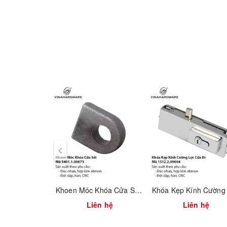
Bề mặt:
Xi mạ crom sáng
Độ dày kính phù hợp:
8 – 12mm
Cơ chế khóa:
Khóa 1 mặt, chìa cơ
Lắp đặt:
Kẹp trực tiếp lên kính, không cần khoan
Phụ kiện đi kèm:
Thân khóa, 2 chìa, gioăng đệm cao
Ưu điểm:
Không gây hư hại kính khi lắp đặt
Khóa chắc chắn, bền đẹp, khó bị cạy phá
Phù hợp nhiều loại cửa kính mở quay đơn
Ứng dụng:
Khoen Móc Khóa Cửa Sắt – Mã 5401.1.00073
Dùng cho cửa kính văn phòng, showroom, cửa hàng b
Liên hệ
Liên hệ