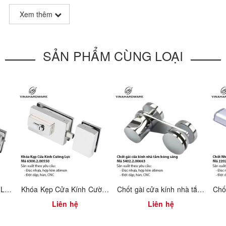
Xem thêm
SẢN PHẨM CÙNG LOẠI
 su, vít
Khóa Kẹp Kính Cường Lực Cửa Đi – Mã 1512.2.09004
Khóa Kẹp Cửa Kính Cường Lực – Mã 6300.2.00550
Chốt gài cửa kính nhà tắm bóng sáng – Mã 5402.2.00663
án lẻ, hoặc nhà ở hiện đại.
Liên hệ
Liên hệ