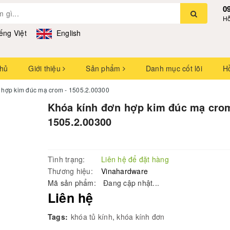
0
Hỗ
ếng Việt
English
chủ
Giới thiệu
Sản phẩm
Danh mục cốt lõi
H
 hợp kim đúc mạ crom - 1505.2.00300
Khóa kính đơn hợp kim đúc mạ crom
1505.2.00300
Tình trạng:
Liên hệ để đặt hàng
Thương hiệu:
Vinahardware
Mã sản phẩm:
Đang cập nhật...
Liên hệ
Tags:
khóa tủ kính
,
khóa kính đơn