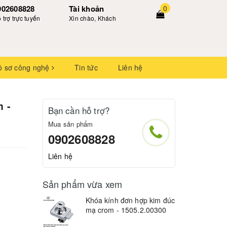
902608828
Tài khoản
0
 trợ trực tuyến
Xin chào, Khách
ồ sơ công nghệ
Tin tức
Liên hệ
 -
Bạn cần hỗ trợ?
Mua sản phẩm
0902608828
Liên hệ
Sản phẩm vừa xem
Khóa kính đơn hợp kim đúc
mạ crom - 1505.2.00300