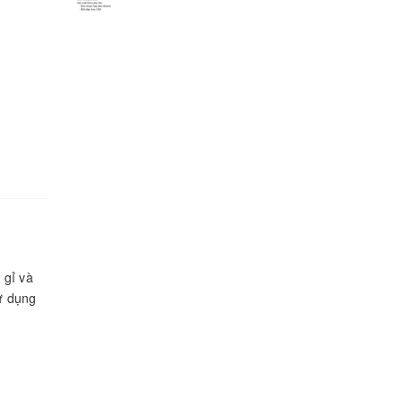
 gỉ và
ử dụng